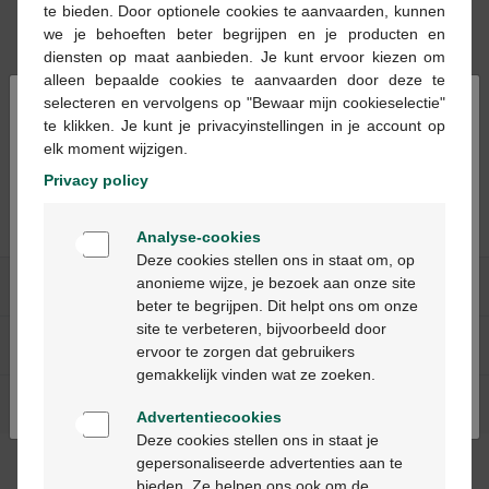
te bieden. Door optionele cookies te aanvaarden, kunnen
we je behoeften beter begrijpen en je producten en
diensten op maat aanbieden. Je kunt ervoor kiezen om
alleen bepaalde cookies te aanvaarden door deze te
×
selecteren en vervolgens op "Bewaar mijn cookieselectie"
8,36 €
te klikken. Je kunt je privacyinstellingen in je account op
Cremicort 1 % Crème
elk moment wijzigen.
20 g
Privacy policy
Welkom
Analyse-cookies
Bienvenue
Deze cookies stellen ons in staat om, op
anonieme wijze, je bezoek aan onze site
Nos services
beter te begrijpen. Dit helpt ons om onze
Ga verder in het nederlands
site te verbeteren, bijvoorbeeld door
A propos de Multipharma
ervoor te zorgen dat gebruikers
Continuez en français
gemakkelijk vinden wat ze zoeken.
Aide & contact
Advertentiecookies
Deze cookies stellen ons in staat je
gepersonaliseerde advertenties aan te
Méthodes de paiement
bieden. Ze helpen ons ook om de