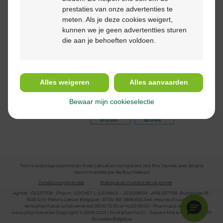
prestaties van onze advertenties te
meten. Als je deze cookies weigert,
kunnen we je geen advertentties sturen
die aan je behoeften voldoen.
Suivez-nous
Alles weigeren
Alles aanvaarden
Bewaar mijn cookieselectie
*Votre avantage exprimé en % est calculé en comparant nos Prix Jaunes avec les prix
recommandés par les fournisseurs
Conditions générales
Politique en matière de vie privée
Agréat. 1/2/237708 - Pharm. COCHET L./LEPAN A. - 3225299159 - APB 237708- Buitenplas 19 -
1600 Sint-Pieters-Leeuw Belgique - BTW: BE 0866.855.346 -Heures d'ouverture
de la pharmacie: lundi-vendredi 09:00-12:30 et 14:00-18:00 - Pharmacie de garde :
www.pharmacie.be
Copyright © 2006-2025 | Multipharma SC - Square Marie Curie 30 - 1070
Bruxelles Belgique