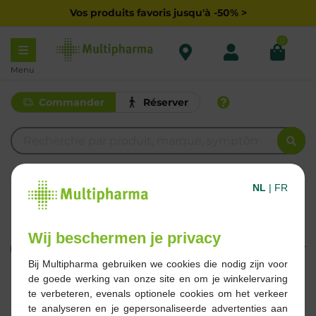
Vos produits favoris jusqu'à -50% >
0
Menu
Commander
Réserver
CREMICORT
NL
|
FR
EG (CHC)
Wij beschermen je privacy
Filtrer
Bij Multipharma gebruiken we cookies die nodig zijn voor
de goede werking van onze site en om je winkelervaring
1 Résultats
te verbeteren, evenals optionele cookies om het verkeer
te analyseren en je gepersonaliseerde advertenties aan