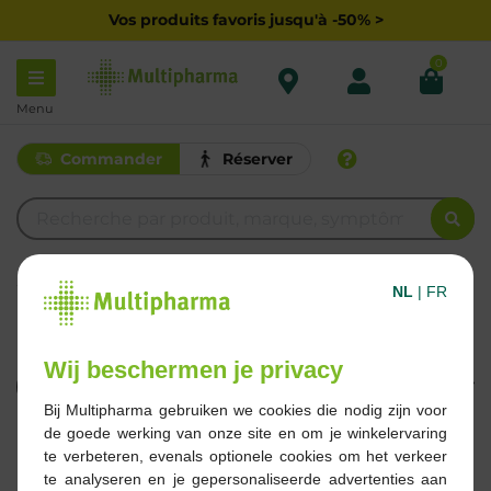
Vos produits favoris jusqu'à -50% >
0
Menu
Commander
Réserver
C
NL
|
FR
CREMICORT
Wij beschermen je privacy
Filtrer
Bij Multipharma gebruiken we cookies die nodig zijn voor
de goede werking van onze site en om je winkelervaring
1 Résultats
te verbeteren, evenals optionele cookies om het verkeer
te analyseren en je gepersonaliseerde advertenties aan