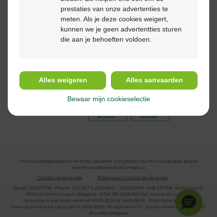
prestaties van onze advertenties te
meten. Als je deze cookies weigert,
kunnen we je geen advertentties sturen
die aan je behoeften voldoen.
Suivez-nous
Alles weigeren
Alles aanvaarden
Bewaar mijn cookieselectie
*Votre avantage exprimé en % est calculé en comparant nos Prix Jaunes avec les prix
recommandés par les fournisseurs
Conditions générales
Politique en matière de vie privée
Agréat. 1/2/237708 - Pharm. COCHET L./LEPAN A. - 3225299159 - APB 237708- Buitenplas 19 -
1600 Sint-Pieters-Leeuw Belgique - BTW: BE 0866.855.346 -Heures d'ouverture
de la pharmacie: lundi-vendredi 09:00-12:30 et 14:00-18:00 - Pharmacie de garde :
www.pharmacie.be
Copyright © 2006-2025 | Multipharma SC - Square Marie Curie 30 - 1070
Bruxelles Belgique