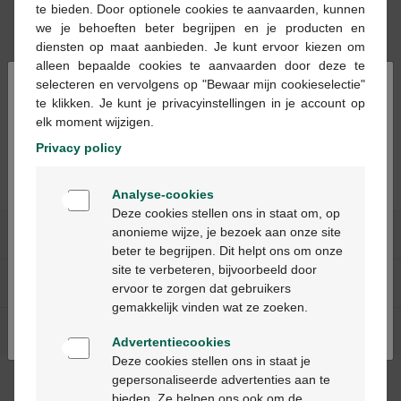
te bieden. Door optionele cookies te aanvaarden, kunnen
we je behoeften beter begrijpen en je producten en
diensten op maat aanbieden. Je kunt ervoor kiezen om
alleen bepaalde cookies te aanvaarden door deze te
×
selecteren en vervolgens op "Bewaar mijn cookieselectie"
8,36 €
te klikken. Je kunt je privacyinstellingen in je account op
Cremicort 1 % Crème
elk moment wijzigen.
20 g
Privacy policy
Welkom
Analyse-cookies
Bienvenue
Deze cookies stellen ons in staat om, op
anonieme wijze, je bezoek aan onze site
Nos services
beter te begrijpen. Dit helpt ons om onze
Ga verder in het nederlands
site te verbeteren, bijvoorbeeld door
A propos de Multipharma
ervoor te zorgen dat gebruikers
Continuez en français
gemakkelijk vinden wat ze zoeken.
Aide & contact
Advertentiecookies
Deze cookies stellen ons in staat je
gepersonaliseerde advertenties aan te
Méthodes de paiement
bieden. Ze helpen ons ook om de