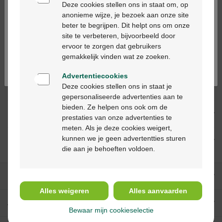
Deze cookies stellen ons in staat om, op
anonieme wijze, je bezoek aan onze site
beter te begrijpen. Dit helpt ons om onze
Ga verder in het nederlands
site te verbeteren, bijvoorbeeld door
Description du produit
ervoor te zorgen dat gebruikers
Continuez en français
gemakkelijk vinden wat ze zoeken.
Description
Advertentiecookies
Deze cookies stellen ons in staat je
Indications
gepersonaliseerde advertenties aan te
bieden. Ze helpen ons ook om de
Usage
prestaties van onze advertenties te
meten. Als je deze cookies weigert,
kunnen we je geen advertentties sturen
Ingrédients
die aan je behoeften voldoen.
Nos services
Alles weigeren
Alles aanvaarden
A propos de Multipharma
Bewaar mijn cookieselectie