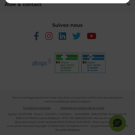
Aide & contact
Suivez-nous
*Votre avantage exprimé en % est calculé en comparant nos Prix Jaunes avec les prix
recommandés par les fournisseurs
Conditions générales
Politique en matière de vie privée
Agréat. 1/2/237708 - Pharm. COCHET L./LEPAN A. - 3225299159 - APB 237708- Buitenplas 19 -
1600 Sint-Pieters-Leeuw Belgique - BTW: BE 0866.855.346 -Heures d'ouverture
de la pharmacie: lundi-vendredi 09:00-12:30 et 14:00-18:00 - Pharmacie de garde :
www.pharmacie.be
Copyright © 2006-2025 | Multipharma SC - Square Marie Curie 30 - 1070
Bruxelles Belgique