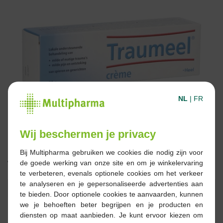
NL
|
FR
Wij beschermen je privacy
Bij Multipharma gebruiken we cookies die nodig zijn voor
de goede werking van onze site en om je winkelervaring
14,26 €
te verbeteren, evenals optionele cookies om het verkeer
te analyseren en je gepersonaliseerde advertenties aan
Réserver
Commander
te bieden. Door optionele cookies te aanvaarden, kunnen
we je behoeften beter begrijpen en je producten en
diensten op maat aanbieden. Je kunt ervoor kiezen om
En stock en ligne