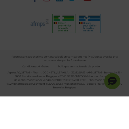
*Votre avantage exprimé en % est calculé en comparant nos Prix Jaunes avec les prix
recommandés par les fournisseurs
Conditions générales
Politique en matière de vie privée
Agréat. 1/2/237708 - Pharm. COCHET L./LEPAN A. - 3225299159 - APB 237708- Buitenplas 19 -
1600 Sint-Pieters-Leeuw Belgique - BTW: BE 0866.855.346 -Heures d'ouverture
de la pharmacie: lundi-vendredi 09:00-12:30 et 14:00-18:00 - Pharmacie de garde :
www.pharmacie.be
Copyright © 2006-2025 | Multipharma SC - Square Marie Curie 30 - 1070
Bruxelles Belgique