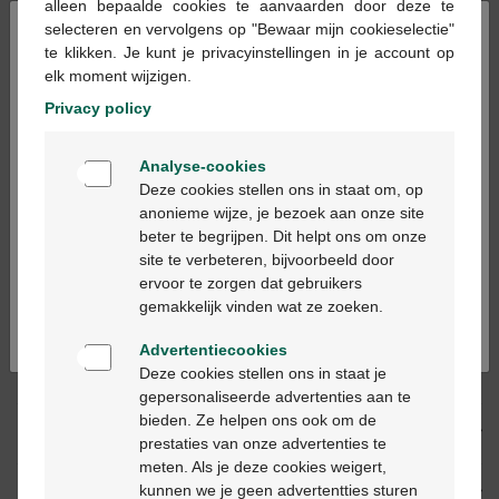
alleen bepaalde cookies te aanvaarden door deze te
×
selecteren en vervolgens op "Bewaar mijn cookieselectie"
te klikken. Je kunt je privacyinstellingen in je account op
Ajouter au panier
-
+
elk moment wijzigen.
Quantité max. = 3
Privacy policy
Les jours ouvrables commandé avant 12h, livré
Welkom
le jour ouvrable suivant
Analyse-cookies
Bienvenue
Deze cookies stellen ons in staat om, op
anonieme wijze, je bezoek aan onze site
Livraison
gratuite
dans votre pharmacie Multipharma
beter te begrijpen. Dit helpt ons om onze
Ga verder in het nederlands
Livraison à domicile
gratuite
à partir de 55 €
site te verbeteren, bijvoorbeeld door
Paiement
sécurisé
ervoor te zorgen dat gebruikers
Continuez en français
Service clientèle
par chat ou
formulaire de contact
gemakkelijk vinden wat ze zoeken.
Advertentiecookies
Deze cookies stellen ons in staat je
Description du produit
gepersonaliseerde advertenties aan te
bieden. Ze helpen ons ook om de
Description
prestaties van onze advertenties te
meten. Als je deze cookies weigert,
kunnen we je geen advertentties sturen
Propriétés