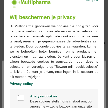
Wij beschermen je privacy
Bij Multipharma gebruiken we cookies die nodig zijn voor
de goede werking van onze site en om je winkelervaring
13,00 €
12,00 €
te verbeteren, evenals optionele cookies om het verkeer
Saforelle Lubrifiant
Rodilan lubrifiant 100g
te analyseren en je gepersonaliseerde advertenties aan
Confort & Plaisir 30ml
te bieden. Door optionele cookies te aanvaarden, kunnen
we je behoeften beter begrijpen en je producten en
diensten op maat aanbieden. Je kunt ervoor kiezen om
alleen bepaalde cookies te aanvaarden door deze te
×
selecteren en vervolgens op "Bewaar mijn cookieselectie"
te klikken. Je kunt je privacyinstellingen in je account op
elk moment wijzigen.
Privacy policy
11,99 €
139,67 €
Welkom
Durex Perfect Gliss
Ky gel humidification
Analyse-cookies
Bienvenue
50ml
48x5g
Deze cookies stellen ons in staat om, op
anonieme wijze, je bezoek aan onze site