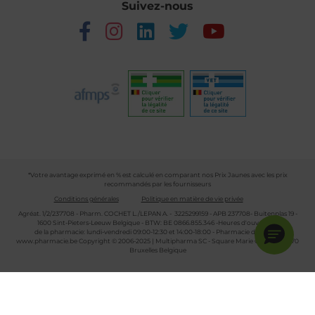
Suivez-nous
*Votre avantage exprimé en % est calculé en comparant nos Prix Jaunes avec les prix
recommandés par les fournisseurs
Conditions générales
Politique en matière de vie privée
Agréat. 1/2/237708 - Pharm. COCHET L./LEPAN A. - 3225299159 - APB 237708- Buitenplas 19 -
1600 Sint-Pieters-Leeuw Belgique - BTW: BE 0866.855.346 -Heures d'ouverture
de la pharmacie: lundi-vendredi 09:00-12:30 et 14:00-18:00 - Pharmacie de garde :
www.pharmacie.be
Copyright © 2006-2025 | Multipharma SC - Square Marie Curie 30 - 1070
Bruxelles Belgique