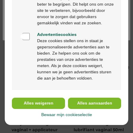
beter te begrijpen. Dit helpt ons om onze
Ga verder in het nederlands
site te verbeteren, bijvoorbeeld door
ervoor te zorgen dat gebruikers
Continuez en français
gemakkelijk vinden wat ze zoeken.
Advertentiecookies
Deze cookies stellen ons in staat je
9,40 €
15,99 €
gepersonaliseerde advertenties aan te
Proctolub gel 30ml
Durex Natural Gel
bieden. Ze helpen ons ook om de
lubrifiant extra
prestaties van onze advertenties te
sensitive 100ml
meten. Als je deze cookies weigert,
kunnen we je geen advertentties sturen
die aan je behoeften voldoen.
Alles weigeren
Alles aanvaarden
14,50 €
8,99 €
Bewaar mijn cookieselectie
Hyalofemme gel
Lubexxx original
vaginal + applicateur
lubrifiant vaginal 50ml