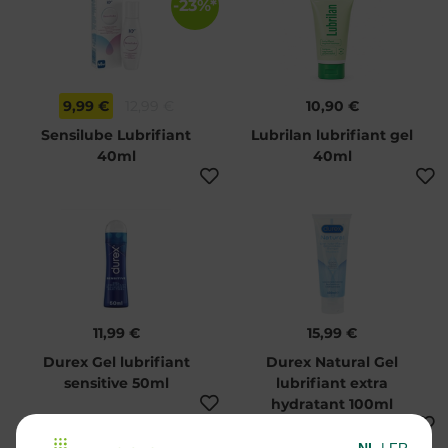
-23%*
9,99 €
12,99 €
10,90 €
Sensilube Lubrifiant
Lubrilan lubrifiant gel
40ml
40ml
11,99 €
15,99 €
Durex Gel lubrifiant
Durex Natural Gel
sensitive 50ml
lubrifiant extra
hydratant 100ml
NL
|
FR