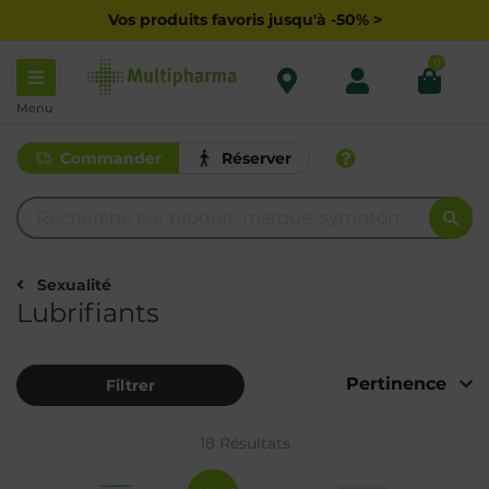
Vos produits favoris jusqu'à -50% >
0
Menu
Commander
Réserver
Sexualité
Lubrifiants
Filtrer
18 Résultats