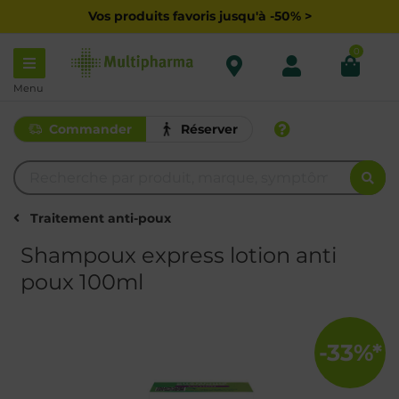
Vos produits favoris jusqu'à -50% >
0
Menu
Commander
Réserver
Traitement anti-poux
Shampoux express lotion anti
poux 100ml
-33%*