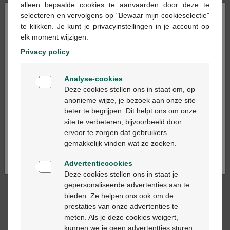
alleen bepaalde cookies te aanvaarden door deze te
×
selecteren en vervolgens op "Bewaar mijn cookieselectie"
te klikken. Je kunt je privacyinstellingen in je account op
Ajouter au panier
-
+
elk moment wijzigen.
Quantité max. = 12
Privacy policy
Les jours ouvrables commandé avant 12h, livré
Welkom
le jour ouvrable suivant
Analyse-cookies
Bienvenue
Deze cookies stellen ons in staat om, op
anonieme wijze, je bezoek aan onze site
Livraison
gratuite
dans votre pharmacie Multipharma
beter te begrijpen. Dit helpt ons om onze
Ga verder in het nederlands
Livraison à domicile
gratuite
à partir de 55 €
site te verbeteren, bijvoorbeeld door
Paiement
sécurisé
ervoor te zorgen dat gebruikers
Continuez en français
Service clientèle
par chat ou
formulaire de contact
gemakkelijk vinden wat ze zoeken.
Advertentiecookies
Deze cookies stellen ons in staat je
Description du produit
gepersonaliseerde advertenties aan te
bieden. Ze helpen ons ook om de
Description
prestaties van onze advertenties te
meten. Als je deze cookies weigert,
kunnen we je geen advertentties sturen