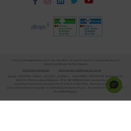
*Votre avantage exprimé en % est calculé en comparant nos Prix Jaunes avec les prix
recommandés par les fournisseurs
Conditions générales
Politique en matière de vie privée
Agréat. 1/2/237708 - Pharm. COCHET L./LEPAN A. - 3225299159 - APB 237708- Buitenplas 19 -
1600 Sint-Pieters-Leeuw Belgique - BTW: BE 0866.855.346 -Heures d'ouverture
de la pharmacie: lundi-vendredi 09:00-12:30 et 14:00-18:00 - Pharmacie de garde :
www.pharmacie.be
Copyright © 2006-2025 | Multipharma SC - Square Marie Curie 30 - 1070
Bruxelles Belgique