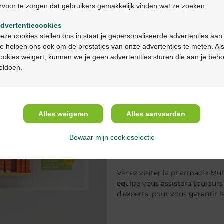
rvoor te zorgen dat gebruikers gemakkelijk vinden wat ze zoeken.
Ga verder in het nederlands
dvertentiecookies
Continuez en français
eze cookies stellen ons in staat je gepersonaliseerde advertenties aan
e helpen ons ook om de prestaties van onze advertenties te meten. Als
ookies weigert, kunnen we je geen advertentties sturen die aan je beh
Bienvenu
oldoen.
Soyez les bienvenus dans vot
Notre équipe est à votre écou
Alles weigeren
Alles aanvaarden
long de votre traitement. Notr
expérience individualisée qui v
Bewaar mijn cookieselectie
meilleurs produits, services et
besoins.
Venez visiter la pharmacie Mu
équipe vous assistera toujours 
d'experts, pour vous garantir 