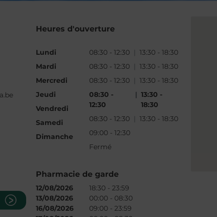
Heures d'ouverture
Lundi
08:30
-
12:30
|
13:30
-
18:30
Mardi
08:30
-
12:30
|
13:30
-
18:30
Mercredi
08:30
-
12:30
|
13:30
-
18:30
Jeudi
08:30
-
|
13:30
-
a.be
12:30
18:30
Vendredi
08:30
-
12:30
|
13:30
-
18:30
Samedi
09:00
-
12:30
Dimanche
Fermé
Pharmacie de garde
12/08/2026
18:30 - 23:59
13/08/2026
00:00 - 08:30
16/08/2026
09:00 - 23:59