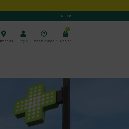
NL
|
FR
0
rmacies
Login
Besoin d'aide ?
Panier