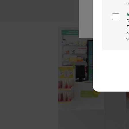
e
A
D
Z
c
v