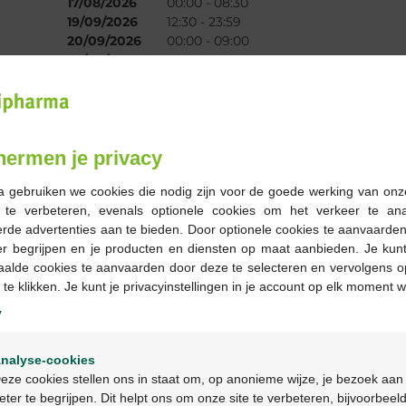
17/08/2026
00:00 - 08:30
19/09/2026
12:30 - 23:59
20/09/2026
00:00 - 09:00
28/09/2026
18:30 - 23:59
29/09/2026
00:00 - 08:30
Nos
services
hermen je privacy
a gebruiken we cookies die nodig zijn voor de goede werking van onz
g te verbeteren, evenals optionele cookies om het verkeer te an
rde advertenties aan te bieden. Door optionele cookies te aanvaarde
er begrijpen en je producten en diensten op maat aanbieden. Je kunt
Réservation en ligne
Coaching Bambino
aalde cookies te aanvaarden door deze te selecteren en vervolgens o
Votre pharmacien
Astuces pour les
 te klikken. Je kunt je privacyinstellingen in je account op elk moment w
prépare à l’avance
jeunes parents de la
vos médicaments. Y
grossesse au 1er
y
compris sur
anniversaire du bébé.
Welkom
prescription.
nalyse-cookies
Bienvenue
eze cookies stellen ons in staat om, op anonieme wijze, je bezoek aan
Découvrez Réservation
Découvrez Bambino
eter te begrijpen. Dit helpt ons om onze site te verbeteren, bijvoorbeel