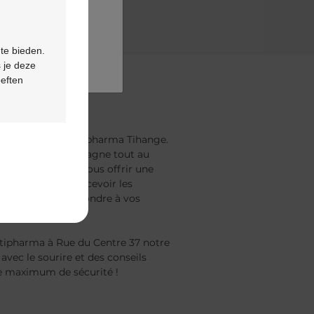
 te bieden.
 je deze
oeften
e
re pharmacie Multipharma Tihange.
te et vous accompagne tout au
e mission est de vous offrir une
ous garantit de recevoir les
 conseils pour répondre à vos
ltipharma à Rue du Centre 37 notre
avec le sourire et des conseils
le maximum de sécurité !