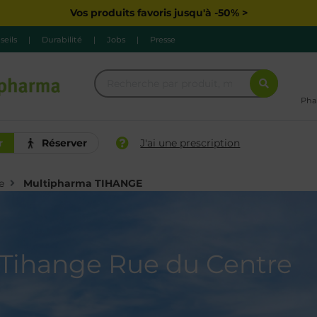
Vos produits favoris jusqu'à -50% >
seils
|
Durabilité
|
Jobs
|
Presse
Pha
r
Réserver
J'ai une prescription
e
Multipharma TIHANGE
Tihange Rue du Centre