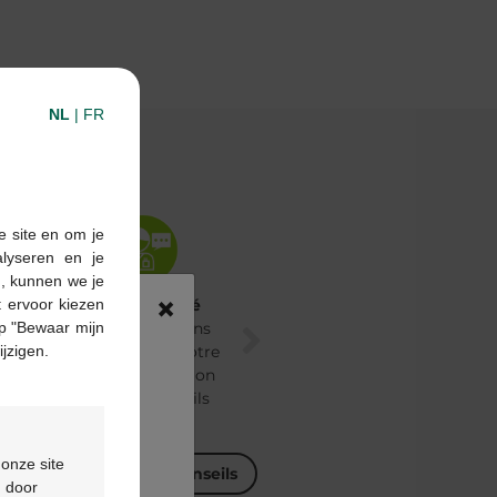
NL
|
FR
e site en om je
alyseren en je
n, kunnen we je
×
 ervoor kiezen
Conseils santé
E-shop
p "Bewaar mijn
Nos pharmaciens
Votre pharmacie est
ijzigen.
experts sont à votre
en ligne disponible
entière disposition
24/7
pour des conseils
santé.
 onze site
Découvrez nos conseils
Découvrez notre e-sho
d door