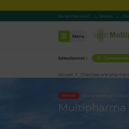
Qui sommes-nous?
|
Services
|
Con
Menu
Sélectionner :
Commande
Accueil
Cherchez une pharmaci
ouvre Vendredi à 08:30
Fermée
Multipharma 