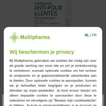
NL
|
FR
Wij beschermen je privacy
Bij Multipharma gebruiken we cookies die nodig zijn voor
de goede werking van onze site en om je winkelervaring
te verbeteren, evenals optionele cookies om het verkeer
te analyseren en je gepersonaliseerde advertenties aan
16,69 €
te bieden. Door optionele cookies te aanvaarden, kunnen
we je behoeften beter begrijpen en je producten en
diensten op maat aanbieden. Je kunt ervoor kiezen om
Réserver
Commander
alleen bepaalde cookies te aanvaarden door deze te
×
selecteren en vervolgens op "Bewaar mijn cookieselectie"
En stock en ligne
te klikken. Je kunt je privacyinstellingen in je account op