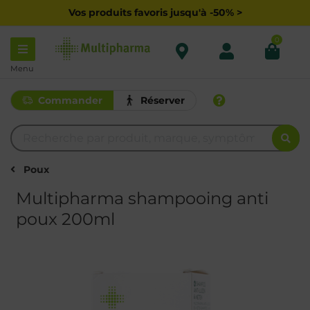
Vos produits favoris jusqu'à -50% >
0
Menu
Commander
Réserver
Poux
Multipharma shampooing anti
poux 200ml