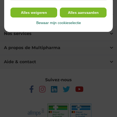
Indications
Alles weigeren
Alles aanvaarden
Ingrédients
Bewaar mijn cookieselectie
Nos services
A propos de Multipharma
Aide & contact
Suivez-nous