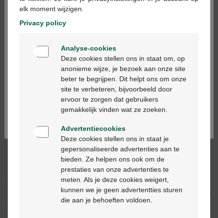
elk moment wijzigen.
Privacy policy
Ajouter au panier
-
+
Welkom
Quantité max. = 12
Analyse-cookies
Bienvenue
Deze cookies stellen ons in staat om, op
Les jours ouvrables commandé avant 12h, livré
anonieme wijze, je bezoek aan onze site
le jour ouvrable suivant
beter te begrijpen. Dit helpt ons om onze
Ga verder in het nederlands
site te verbeteren, bijvoorbeeld door
ervoor te zorgen dat gebruikers
Continuez en français
Livraison
gratuite
dans votre pharmacie Multipharma
gemakkelijk vinden wat ze zoeken.
Livraison à domicile
gratuite
à partir de 55 €
Paiement
sécurisé
Advertentiecookies
Service clientèle
par chat ou
formulaire de contact
Deze cookies stellen ons in staat je
gepersonaliseerde advertenties aan te
bieden. Ze helpen ons ook om de
prestaties van onze advertenties te
Description du produit
meten. Als je deze cookies weigert,
kunnen we je geen advertentties sturen
Description
die aan je behoeften voldoen.