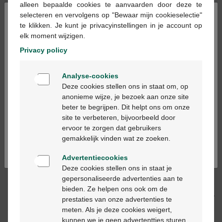
alleen bepaalde cookies te aanvaarden door deze te
×
selecteren en vervolgens op "Bewaar mijn cookieselectie"
te klikken. Je kunt je privacyinstellingen in je account op
Ajouter au panier
-
+
elk moment wijzigen.
Quantité max. = 12
Privacy policy
Les jours ouvrables commandé avant 12h, livré
Welkom
le jour ouvrable suivant
Analyse-cookies
Bienvenue
Deze cookies stellen ons in staat om, op
anonieme wijze, je bezoek aan onze site
Livraison
gratuite
dans votre pharmacie Multipharma
beter te begrijpen. Dit helpt ons om onze
Ga verder in het nederlands
Livraison à domicile
gratuite
à partir de 55 €
site te verbeteren, bijvoorbeeld door
Paiement
sécurisé
ervoor te zorgen dat gebruikers
Continuez en français
Service clientèle
par chat ou
formulaire de contact
gemakkelijk vinden wat ze zoeken.
Advertentiecookies
Deze cookies stellen ons in staat je
Description du produit
gepersonaliseerde advertenties aan te
bieden. Ze helpen ons ook om de
Description
prestaties van onze advertenties te
meten. Als je deze cookies weigert,
kunnen we je geen advertentties sturen