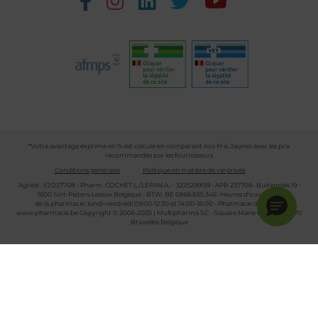
*Votre avantage exprimé en % est calculé en comparant nos Prix Jaunes avec les prix
recommandés par les fournisseurs
Conditions générales
Politique en matière de vie privée
Agréat. 1/2/237708 - Pharm. COCHET L./LEPAN A. - 3225299159 - APB 237708- Buitenplas 19 -
1600 Sint-Pieters-Leeuw Belgique - BTW: BE 0866.855.346 -Heures d'ouverture
de la pharmacie: lundi-vendredi 09:00-12:30 et 14:00-18:00 - Pharmacie de garde :
www.pharmacie.be
Copyright © 2006-2025 | Multipharma SC - Square Marie Curie 30 - 1070
Bruxelles Belgique