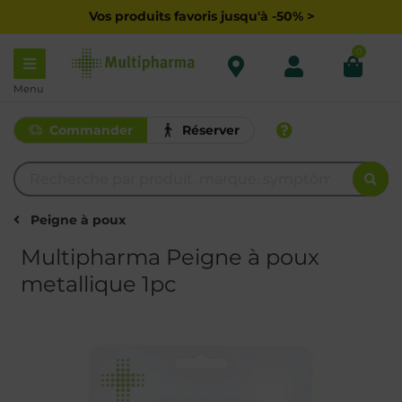
Vos produits favoris jusqu'à -50% >
0
Menu
Commander
Réserver
Peigne à poux
Multipharma Peigne à poux
metallique 1pc