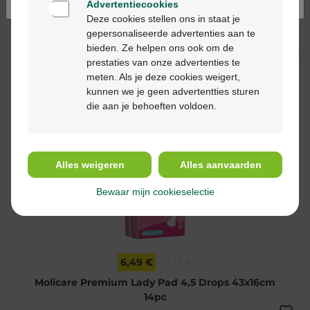
Advertentiecookies
Deze cookies stellen ons in staat je
Usage
gepersonaliseerde advertenties aan te
bieden. Ze helpen ons ook om de
Ingrédients
prestaties van onze advertenties te
meten. Als je deze cookies weigert,
kunnen we je geen advertentties sturen
die aan je behoeften voldoen.
Nous vous
recommandons
Alles weigeren
Alles aanvaarden
Bewaar mijn cookieselectie
-42%*
6,49 €
11,19 €
Molicare Premium Lady Pad 4,5 Drops 43x16cm
14pc