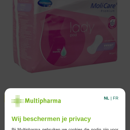
6,49 €
10,38 €
NL
|
FR
Réserver
Commander
Wij beschermen je privacy
Stock épuisé
Bij Multipharma gebruiken we cookies die nodig zijn voor