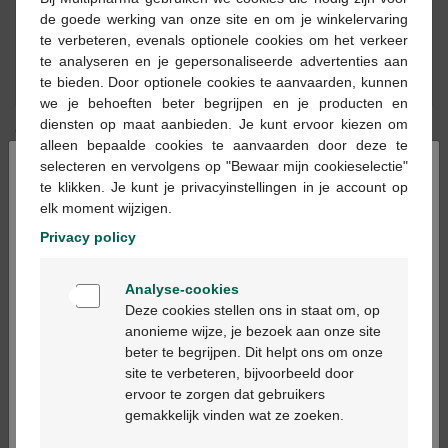
de goede werking van onze site en om je winkelervaring
te verbeteren, evenals optionele cookies om het verkeer
Les jours ouvrables commandé avant 12h, livré
te analyseren en je gepersonaliseerde advertenties aan
le jour ouvrable suivant
te bieden. Door optionele cookies te aanvaarden, kunnen
we je behoeften beter begrijpen en je producten en
diensten op maat aanbieden. Je kunt ervoor kiezen om
Livraison
gratuite
dans votre pharmacie Multipharma
alleen bepaalde cookies te aanvaarden door deze te
Livraison à domicile
gratuite
à partir de 55 €
×
selecteren en vervolgens op "Bewaar mijn cookieselectie"
Paiement
sécurisé
te klikken. Je kunt je privacyinstellingen in je account op
Service clientèle
par chat ou
formulaire de contact
elk moment wijzigen.
Privacy policy
Description du produit
Welkom
Analyse-cookies
Bienvenue
Deze cookies stellen ons in staat om, op
Description
anonieme wijze, je bezoek aan onze site
beter te begrijpen. Dit helpt ons om onze
Ga verder in het nederlands
Propriétés
site te verbeteren, bijvoorbeeld door
ervoor te zorgen dat gebruikers
Continuez en français
gemakkelijk vinden wat ze zoeken.
Indications