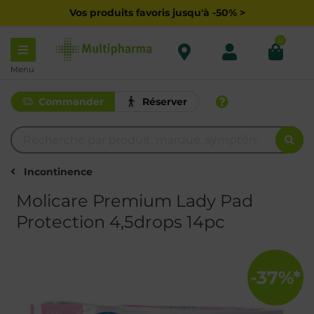
Vos produits favoris jusqu'à -50% >
0
Menu
Commander
Réserver
Incontinence
Molicare Premium Lady Pad
Protection 4,5drops 14pc
-37%*