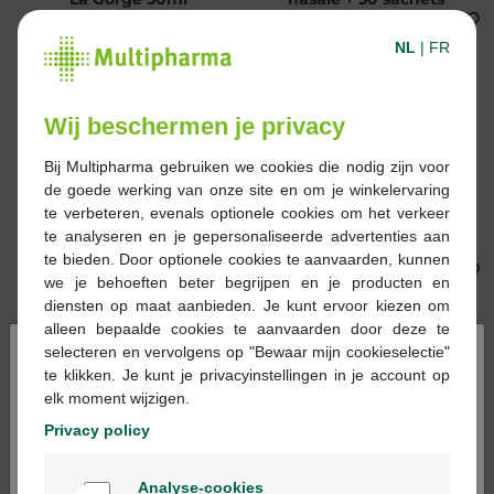
NL
|
FR
Wij beschermen je privacy
Bij Multipharma gebruiken we cookies die nodig zijn voor
de goede werking van onze site en om je winkelervaring
17,49 €
7,90 €
te verbeteren, evenals optionele cookies om het verkeer
Physiomer sinus spray
Vitapantol ung. nasal
te analyseren en je gepersonaliseerde advertenties aan
nasal 135ml
ord.
te bieden. Door optionele cookies te aanvaarden, kunnen
we je behoeften beter begrijpen en je producten en
diensten op maat aanbieden. Je kunt ervoor kiezen om
alleen bepaalde cookies te aanvaarden door deze te
×
selecteren en vervolgens op "Bewaar mijn cookieselectie"
te klikken. Je kunt je privacyinstellingen in je account op
elk moment wijzigen.
Privacy policy
13,42 €
8,61 €
Welkom
Bisolnatural Kids 100ml
Nasasinuspray
Analyse-cookies