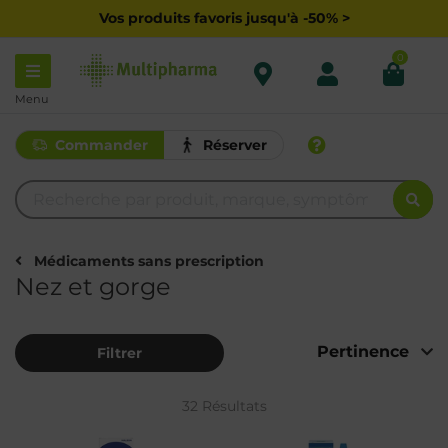
Vos produits favoris jusqu'à -50% >
0
Menu
Commander
Réserver
Médicaments sans prescription
Nez et gorge
Filtrer
32 Résultats