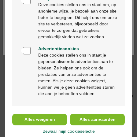
Bienvenue
1mg/ml Sine
Deze cookies stellen ons in staat om, op
Conservans
anonieme wijze, je bezoek aan onze site
Décongestionnant
beter te begrijpen. Dit helpt ons om onze
Ga verder in het nederlands
10ml
site te verbeteren, bijvoorbeeld door
ervoor te zorgen dat gebruikers
Continuez en français
gemakkelijk vinden wat ze zoeken.
Advertentiecookies
Deze cookies stellen ons in staat je
gepersonaliseerde advertenties aan te
bieden. Ze helpen ons ook om de
prestaties van onze advertenties te
8,90 €
12,50 €
meten. Als je deze cookies weigert,
Puressentiel
Hedera-Méréprine
kunnen we je geen advertentties sturen
Respiration Pastilles
sirop 150 ml
die aan je behoeften voldoen.
Miel Citron 20pc
Alles weigeren
Alles aanvaarden
Bewaar mijn cookieselectie