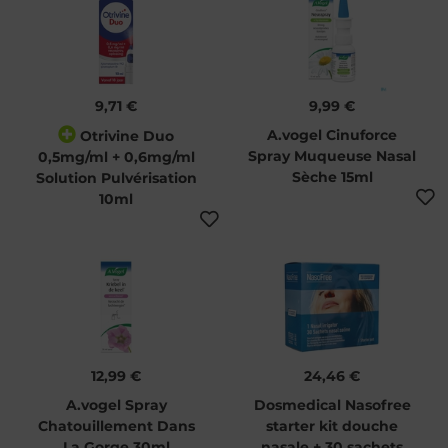
9,71 €
9,99 €
A.vogel Cinuforce
Otrivine Duo
Spray Muqueuse Nasal
0,5mg/ml + 0,6mg/ml
Sèche 15ml
Solution Pulvérisation
10ml
12,99 €
24,46 €
A.vogel Spray
Dosmedical Nasofree
Chatouillement Dans
starter kit douche
La Gorge 30ml
nasale + 30 sachets