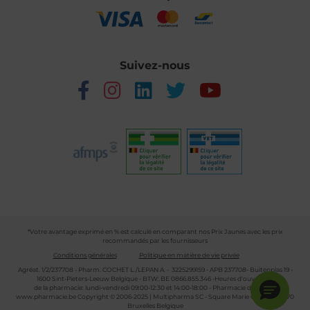
Suivez-nous
*Votre avantage exprimé en % est calculé en comparant nos Prix Jaunes avec les prix
recommandés par les fournisseurs
Conditions générales
Politique en matière de vie privée
Agréat. 1/2/237708 - Pharm. COCHET L./LEPAN A. - 3225299159 - APB 237708- Buitenplas 19 -
1600 Sint-Pieters-Leeuw Belgique - BTW: BE 0866.855.346 -Heures d'ouverture
de la pharmacie: lundi-vendredi 09:00-12:30 et 14:00-18:00 - Pharmacie de garde :
www.pharmacie.be
Copyright © 2006-2025 | Multipharma SC - Square Marie Curie 30 - 1070
Bruxelles Belgique