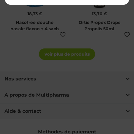
18,33 €
13,70 €
Nasofree douche
Ortis Propex Drops
nasale flacon + 4 sach
Propolis 50ml
Voir plus de produits
Nos services
A propos de Multipharma
Aide & contact
Méthodes de paiement