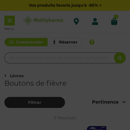
Vos produits favoris jusqu'à -50% >
0
Menu
Commander
Réserver
Lèvres
Boutons de fièvre
Filtrer
9 Résultats