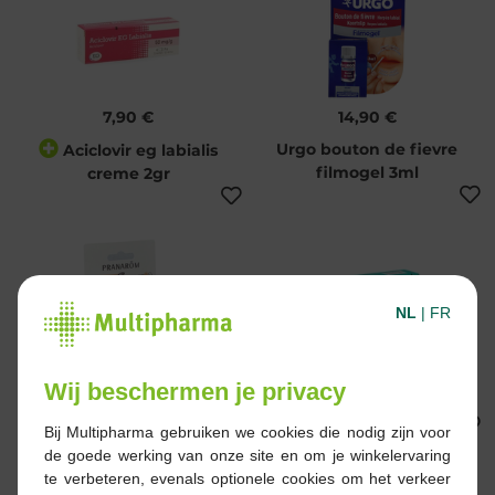
7,90 €
14,90 €
Urgo bouton de fievre
Aciclovir eg labialis
filmogel 3ml
creme 2gr
NL
|
FR
14,60 €
7,90 €
Wij beschermen je privacy
Aromaderm gel labial
Lipactin gel 3g
labiarom tube 5ml
Bij Multipharma gebruiken we cookies die nodig zijn voor
de goede werking van onze site en om je winkelervaring
te verbeteren, evenals optionele cookies om het verkeer