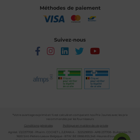
Méthodes de paiement
Suivez-nous
*Votre avantage exprimé en % est calculé en comparant nos Prix Jaunes avec les prix
recommandés par les fournisseurs
Conditions générales
Politique en matière de vie privée
Agréat. 1/2/237708 - Pharm. COCHET L./LEPAN A. - 3225299159 - APB 237708- Buitenplas 19 -
1600 Sint-Pieters-Leeuw Belgique - BTW: BE 0866.855.346 -Heures d'ouverture