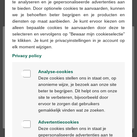
te analyseren en je gepersonaliseerde advertenties aan
te bieden. Door optionele cookies te aanvaarden, kunnen
we je behoeften beter begrijpen en je producten en
diensten op maat aanbieden. Je kunt ervoor kiezen om
alleen bepaalde cookies te aanvaarden door deze te
×
selecteren en vervolgens op "Bewaar mijn cookieselectie"
12,49 €
13,19 €
te klikken. Je kunt je privacyinstellingen in je account op
Herpatch serum tube
Compeed patch
elk moment wijzigen.
5ml + prevent stick
bouton fièvre 15 avec
Privacy policy
4,8gr promo
applicateur
Welkom
Analyse-cookies
Bienvenue
Deze cookies stellen ons in staat om, op
anonieme wijze, je bezoek aan onze site
beter te begrijpen. Dit helpt ons om onze
Ga verder in het nederlands
site te verbeteren, bijvoorbeeld door
ervoor te zorgen dat gebruikers
Continuez en français
11,84 €
9,92 €
gemakkelijk vinden wat ze zoeken.
Viratop apotex 5 %
Zovirax labialis tube
Advertentiecookies
creme 3g
creme 2g
Deze cookies stellen ons in staat je
gepersonaliseerde advertenties aan te