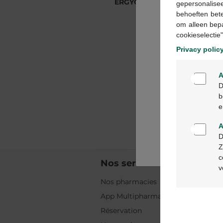
ERGYCARE
ERGYCARE
gepersonalisee
behoeften bet
om alleen bep
cookieselectie"
Privacy polic
A
D
b
e
A
D
Z
c
Nos services
v
Nos pharmacies
App Multipharma
Réservation