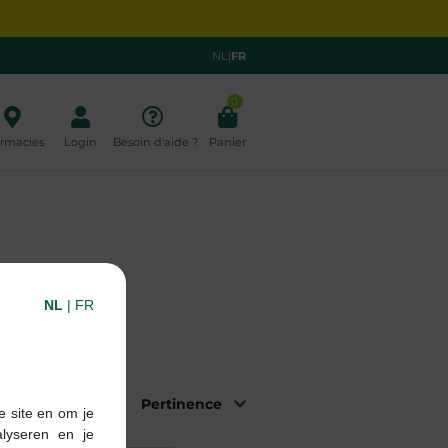
NL
|
FR
0
rmacies
Login
Besoin d'aide ?
Panier
NL
|
FR
|
Trier par:
e site en om je
alyseren en je