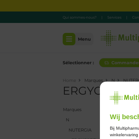
Qui sommes-nous?
|
Services
|
Con
Menu
Sélectionner :
Commande
Home
Marques
N
NUTER
ERGYCARE
Marques
Marques
Wij besc
N
N
Bij Multipharm
NUTERGIA
NUTERGIA
winkelervarin