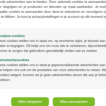
rde advertenties aan te bieden. Door optionele cookies te aanvaarde
er begrijpen en je producten en diensten op maat aanbieden. Je kunt
aalde cookies te aanvaarden door deze te selecteren en vervolgens o
 te klikken. Je kunt je privacyinstellingen in je account op elk moment w
y
Welkom
nalyse-cookies
Bienvenue
eze cookies stellen ons in staat om, op anonieme wijze, je bezoek aan
eter te begrijpen. Dit helpt ons om onze site te verbeteren, bijvoorbeel
24,90 €
rvoor te zorgen dat gebruikers gemakkelijk vinden wat ze zoeken.
Ga verder in het nederlands
Ergycare gel 60
dvertentiecookies
Continuez en français
eze cookies stellen ons in staat je gepersonaliseerde advertenties aan
e helpen ons ook om de prestaties van onze advertenties te meten. Als
ookies weigert, kunnen we je geen advertentties sturen die aan je beh
A propos de Multipharma
Aide 
oldoen.
Qui sommes-nous?
Questio
Emplois
Contac
Mission & vision
Prenez 
Alles weigeren
Alles aanvaarden