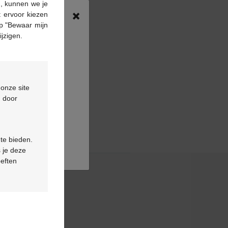
n, kunnen we je
×
 ervoor kiezen
p "Bewaar mijn
ijzigen.
 onze site
d door
 te bieden.
 je deze
oeften
& contact
ns fréquentes
tez-nous
rendez-vous