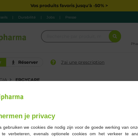
Vos produits favoris jusqu'à -50% >
seils
|
Durabilité
|
Jobs
|
Presse
Pha
r
Réserver
J'ai une prescription
GIA
ERGYCARE
Marque
Gamme
Grossesse
hermen je privacy
1 Résultats
a gebruiken we cookies die nodig zijn voor de goede werking van onz
g te verbeteren, evenals optionele cookies om het verkeer te an