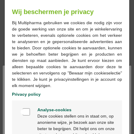
Wij beschermen je privacy
Bij Multipharma gebruiken we cookies die nodig zijn voor
de goede werking van onze site en om je winkelervaring
te verbeteren, evenals optionele cookies om het verkeer
te analyseren en je gepersonaliseerde advertenties aan
46,50 €
40,25 €
te bieden. Door optionele cookies te aanvaarden, kunnen
we je behoeften beter begrijpen en je producten en
La Roche Posay Hyalu
La Roche Posay Hyalu
diensten op maat aanbieden. Je kunt ervoor kiezen om
B5 Crème 50ml
B5 Crème Refill 50ml
alleen bepaalde cookies te aanvaarden door deze te
×
selecteren en vervolgens op "Bewaar mijn cookieselectie"
te klikken. Je kunt je privacyinstellingen in je account op
elk moment wijzigen.
Privacy policy
Welkom
Analyse-cookies
Bienvenue
45,95 €
40,95 €
Deze cookies stellen ons in staat om, op
La Roche-Posay Hyalu
La Roche Posay Hyalu
anonieme wijze, je bezoek aan onze site
B5 Gift Set Cream 50ml
B5 aqua gel SPF30
beter te begrijpen. Dit helpt ons om onze
Ga verder in het nederlands