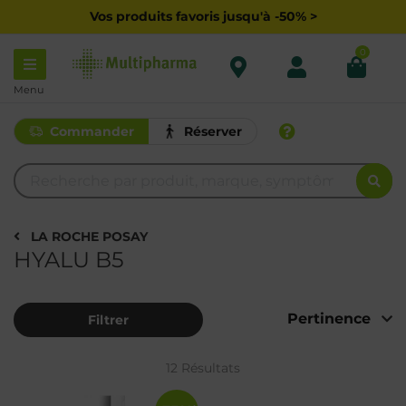
Vos produits favoris jusqu'à -50% >
0
Menu
Commander
Réserver
LA ROCHE POSAY
HYALU B5
Filtrer
12 Résultats