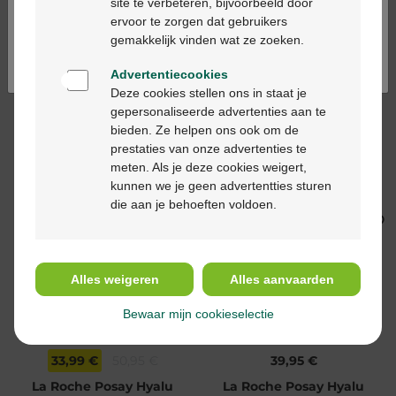
+ HB5 10ml
30ml
site te verbeteren, bijvoorbeeld door
ervoor te zorgen dat gebruikers
Continuez en français
gemakkelijk vinden wat ze zoeken.
Advertentiecookies
Deze cookies stellen ons in staat je
gepersonaliseerde advertenties aan te
bieden. Ze helpen ons ook om de
prestaties van onze advertenties te
33,95 €
46,50 €
meten. Als je deze cookies weigert,
La Roche Posay Hyalu
La Roche Posay Hyalu
kunnen we je geen advertentties sturen
B5 Matte Gel 40ml
B5 Crème SPF30 50ml
die aan je behoeften voldoen.
-33%*
Alles weigeren
Alles aanvaarden
Bewaar mijn cookieselectie
33,99 €
50,95 €
39,95 €
La Roche Posay Hyalu
La Roche Posay Hyalu