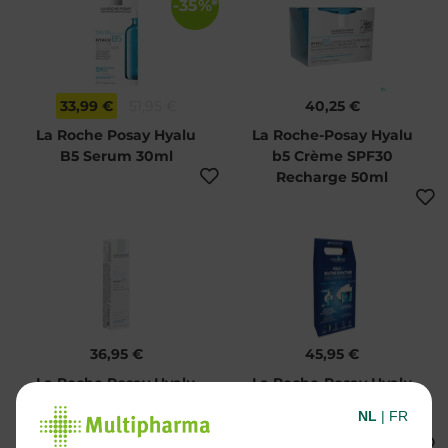
-35%*
33,99 €
51,95 €
40,25 €
La Roche Posay Hyalu
La Roche-Posay Hyalu
B5 Serum 30ml
b5 Crème SPF30
Recharge 50ml
36,95 €
45,95 €
La Roche Posay Hyalu
La Roche-Posay Hyalu
B5 crème yeux 15ml
B5 Gift Set Cream
NL
|
FR
SPF30 50ml + HB5 10ml