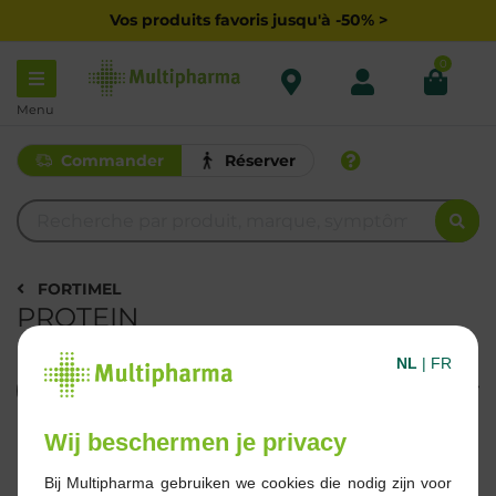
Vos produits favoris jusqu'à -50% >
0
Menu
Commander
Réserver
FORTIMEL
PROTEIN
NL
|
FR
Filtrer
Wij beschermen je privacy
2 Résultats
Bij Multipharma gebruiken we cookies die nodig zijn voor