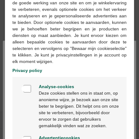
de goede werking van onze site en om je winkelervaring
te verbeteren, evenals optionele cookies om het verkeer
te analyseren en je gepersonaliseerde advertenties aan
te bieden. Door optionele cookies te aanvaarden, kunnen
we je behoeften beter begrijpen en je producten en
13,49 €
13,49 €
diensten op maat aanbieden. Je kunt ervoor kiezen om
Fortimel PlantBased
Fortimel PlantBased
alleen bepaalde cookies te aanvaarden door deze te
×
Protein 2kcal Saveur
Protein 2kcal Saveur
selecteren en vervolgens op "Bewaar mijn cookieselectie"
Ananas-Noix de Coco
Potiron-Carotte-
te klikken. Je kunt je privacyinstellingen in je account op
Complément
Gingembre
elk moment wijzigen.
Nutritionnel
Complément
Privacy policy
Dénutrition Bouteilles
Nutritionnel
4x200ml
Dénutrition Bouteilles
Welkom
Analyse-cookies
4x200ml
Bienvenue
Deze cookies stellen ons in staat om, op
anonieme wijze, je bezoek aan onze site
beter te begrijpen. Dit helpt ons om onze
Ga verder in het nederlands
site te verbeteren, bijvoorbeeld door
ervoor te zorgen dat gebruikers
Nos services
Continuez en français
gemakkelijk vinden wat ze zoeken.
A propos de Multipharma
Advertentiecookies