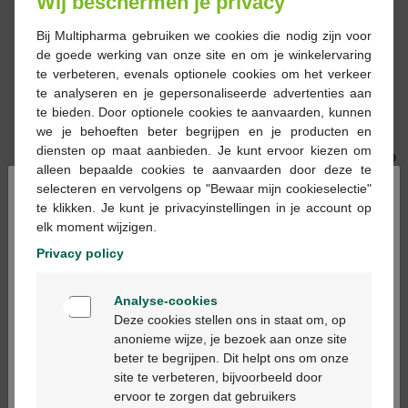
Wij beschermen je privacy
Bij Multipharma gebruiken we cookies die nodig zijn voor
de goede werking van onze site en om je winkelervaring
te verbeteren, evenals optionele cookies om het verkeer
te analyseren en je gepersonaliseerde advertenties aan
3,00 €
14,29 €
te bieden. Door optionele cookies te aanvaarden, kunnen
Durex extra safe
Durex extra safe
we je behoeften beter begrijpen en je producten en
preservatifs 3
preservatifs 12
diensten op maat aanbieden. Je kunt ervoor kiezen om
alleen bepaalde cookies te aanvaarden door deze te
×
selecteren en vervolgens op "Bewaar mijn cookieselectie"
te klikken. Je kunt je privacyinstellingen in je account op
elk moment wijzigen.
Privacy policy
Welkom
Analyse-cookies
19,99 €
Bienvenue
Deze cookies stellen ons in staat om, op
Durex extra safe
anonieme wijze, je bezoek aan onze site
preservatifs 20
beter te begrijpen. Dit helpt ons om onze
Ga verder in het nederlands
site te verbeteren, bijvoorbeeld door
ervoor te zorgen dat gebruikers
Continuez en français