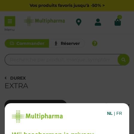
Vos produits favoris jusqu'à -50% >
0
Menu
Commander
Réserver
DUREX
EXTRA
Filtrer
NL
|
FR
3 Résultats