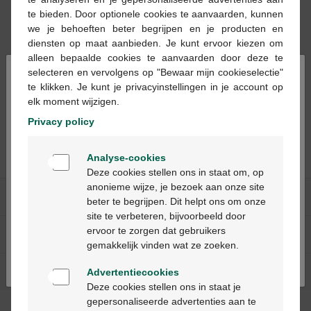
te bieden. Door optionele cookies te aanvaarden, kunnen
we je behoeften beter begrijpen en je producten en
diensten op maat aanbieden. Je kunt ervoor kiezen om
alleen bepaalde cookies te aanvaarden door deze te
×
selecteren en vervolgens op "Bewaar mijn cookieselectie"
9,49 €
te klikken. Je kunt je privacyinstellingen in je account op
Conforma
elk moment wijzigen.
hydrocortisone creme
Privacy policy
1% 30g
Welkom
Analyse-cookies
Bienvenue
Deze cookies stellen ons in staat om, op
anonieme wijze, je bezoek aan onze site
Nos services
beter te begrijpen. Dit helpt ons om onze
Ga verder in het nederlands
site te verbeteren, bijvoorbeeld door
ervoor te zorgen dat gebruikers
A propos de Multipharma
Continuez en français
gemakkelijk vinden wat ze zoeken.
Aide & contact
Advertentiecookies
Deze cookies stellen ons in staat je
gepersonaliseerde advertenties aan te