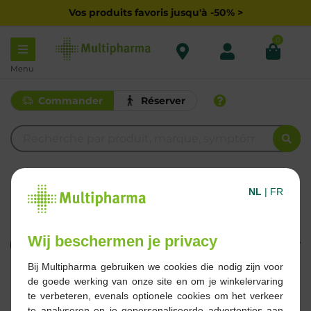
Vos produits favoris jusqu'à -50% >
0
Menu
Commander
Réserver
C
NL
|
FR
CONFORMA
Wij beschermen je privacy
Filtrer
Bij Multipharma gebruiken we cookies die nodig zijn voor
1 Résultats
de goede werking van onze site en om je winkelervaring
te verbeteren, evenals optionele cookies om het verkeer
te analyseren en je gepersonaliseerde advertenties aan