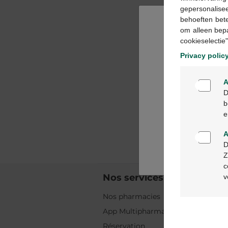
gepersonalisee
behoeften bet
om alleen bep
cookieselectie"
Privacy polic
A
D
b
e
A
D
Z
c
Nos services
v
Nos pharmacies
App Multipharma
Réservation