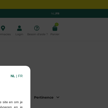
NL
|
FR
0
rmacies
Login
Besoin d'aide ?
Panier
NL
|
FR
|
Trier par:
e site en om je
alyseren en je