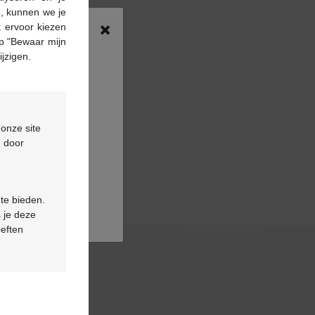
n, kunnen we je
×
 ervoor kiezen
p "Bewaar mijn
ijzigen.
 onze site
d door
 te bieden.
 je deze
oeften
& contact
ns fréquentes
tez-nous
rendez-vous