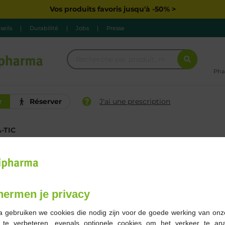
Vos produits favoris jusqu'à -50% >
seils
|
Durabilité
|
Jobs
|
Presse
Pha
r
Réserver
J'ai une prescription
-TIC
Marque
Grossesse
hermen je privacy
1 Résultats
a gebruiken we cookies die nodig zijn voor de goede werking van onz
g te verbeteren, evenals optionele cookies om het verkeer te an