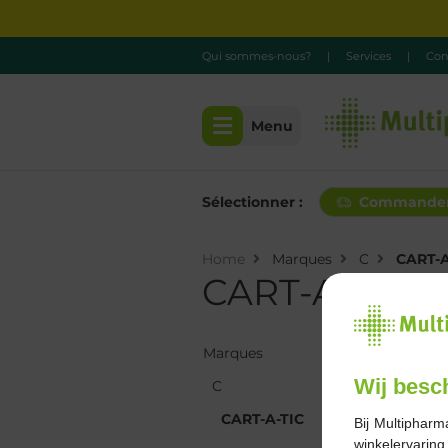
Qui sommes-nous?
|
Services
|
Con
Menu
Sélectionner :
Commande
Home
Marques
C
CART-A
CART-A-TIC
Marques
Marques
Wij besc
C
C
CART-A-TIC
CART-A-TIC
Bij Multipharm
winkelervarin