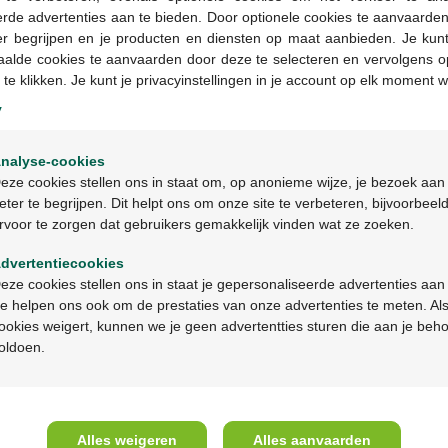
rde advertenties aan te bieden. Door optionele cookies te aanvaarde
er begrijpen en je producten en diensten op maat aanbieden. Je kunt
aalde cookies te aanvaarden door deze te selecteren en vervolgens o
 te klikken. Je kunt je privacyinstellingen in je account op elk moment w
y
Welkom
nalyse-cookies
Bienvenue
eze cookies stellen ons in staat om, op anonieme wijze, je bezoek aan
4,85 €
eter te begrijpen. Dit helpt ons om onze site te verbeteren, bijvoorbeel
rvoor te zorgen dat gebruikers gemakkelijk vinden wat ze zoeken.
Ga verder in het nederlands
Cart-a-tic Carte à tiques
avec loupe 1pc
dvertentiecookies
Continuez en français
eze cookies stellen ons in staat je gepersonaliseerde advertenties aan
e helpen ons ook om de prestaties van onze advertenties te meten. Als
ookies weigert, kunnen we je geen advertentties sturen die aan je beh
A propos de Multipharma
Aide 
oldoen.
Qui sommes-nous?
Questio
Emplois
Contac
Alles weigeren
Alles aanvaarden
Mission & vision
Prenez 