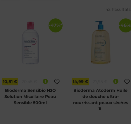
142 Résultats
-47%*
-46%
10,81 €
20,45 €
14,99 €
27,95 €
Bioderma Sensibio H2O
Bioderma Atoderm Huile
Solution Micellaire Peau
de douche ultra-
Sensible 500ml
nourrissant peaux sèches
1L
-45%*
-45%