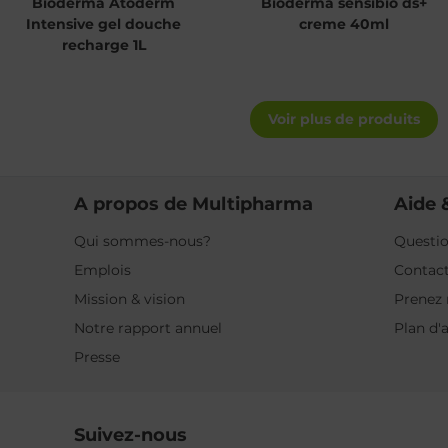
Bioderma Atoderm
Bioderma sensibio ds+
Intensive gel douche
creme 40ml
recharge 1L
Voir plus de produits
A propos de Multipharma
Aide 
Qui sommes-nous?
Questio
Emplois
Contac
Mission & vision
Prenez 
Notre rapport annuel
Plan d'
Presse
Suivez-nous