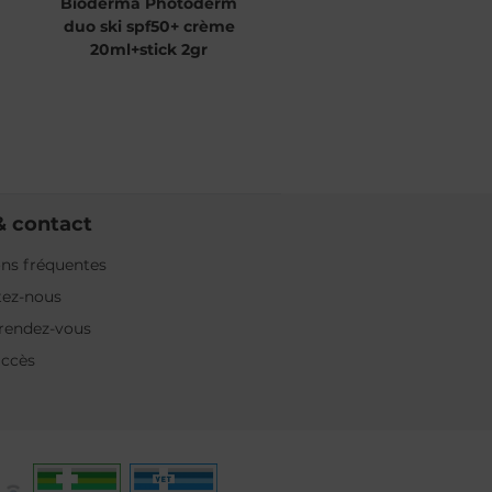
Bioderma Photoderm
duo ski spf50+ crème
20ml+stick 2gr
& contact
ns fréquentes
tez-nous
rendez-vous
accès