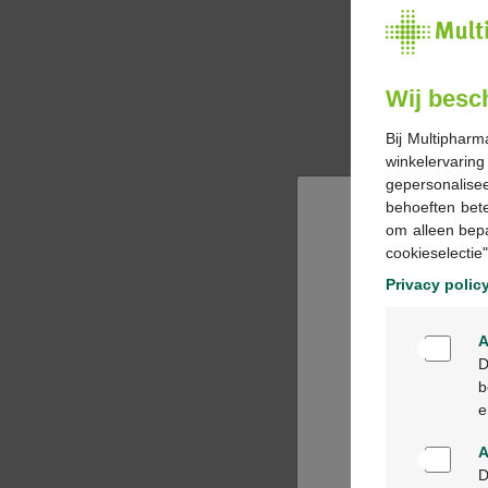
Wij besc
Bij Multipharm
winkelervarin
gepersonalisee
behoeften bet
om alleen bep
cookieselectie"
Privacy polic
A
D
b
e
A
D