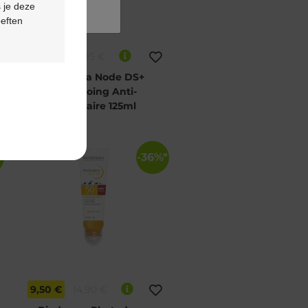
 je deze
oeften
11,01 €
17,95 €
Bioderma Node DS+
Shampoing Anti-
Pelliculaire 125ml
*
-36%*
9,50 €
14,90 €