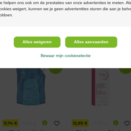
e helpen ons ook om de prestaties van onze advertenties te meten. Als
ookies weigert, kunnen we je geen advertentties sturen die aan je beh
oldoen.
15,93 €
27,95 €
13,89 €
23,95 €
Bioderma Atoderm
Bioderma Atoderm Huile
intensive baume 500ml
De Douche recharge 1L
Alles weigeren
Alles aanvaarden
Bewaar mijn cookieselectie
-38%*
-36%
11,74 €
18,95 €
12,99 €
20,45 €