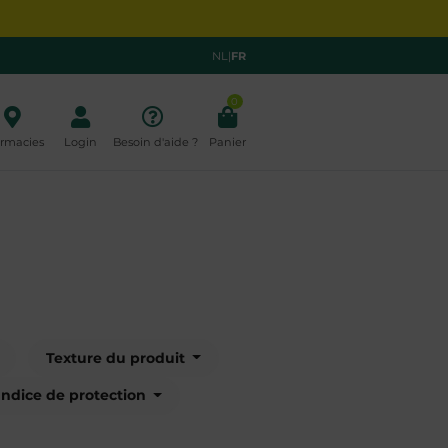
NL
|
FR
0
rmacies
Login
Besoin d'aide ?
Panier
Texture du produit
Indice de protection