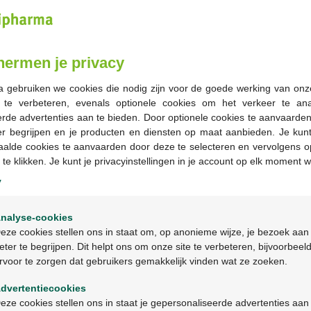
hermen je privacy
a gebruiken we cookies die nodig zijn voor de goede werking van onz
g te verbeteren, evenals optionele cookies om het verkeer te an
rde advertenties aan te bieden. Door optionele cookies te aanvaarde
12,89 €
23,45 €
12,89 €
23,45 €
er begrijpen en je producten en diensten op maat aanbieden. Je kunt
aalde cookies te aanvaarden door deze te selecteren en vervolgens o
Bioderma Atoderm Gel
Bioderma Sensibio H2O
 te klikken. Je kunt je privacyinstellingen in je account op elk moment w
Douche Nettoyant Ultra-
Eau Micellaire à Pompe
y
Doux peaux sèches 1L
500ml
Welkom
nalyse-cookies
Bienvenue
eze cookies stellen ons in staat om, op anonieme wijze, je bezoek aan
-43%*
-42%
eter te begrijpen. Dit helpt ons om onze site te verbeteren, bijvoorbeel
rvoor te zorgen dat gebruikers gemakkelijk vinden wat ze zoeken.
Ga verder in het nederlands
dvertentiecookies
Continuez en français
eze cookies stellen ons in staat je gepersonaliseerde advertenties aan