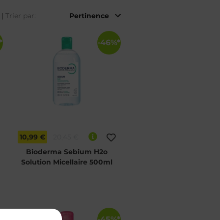
|
Trier par:
*
-46%*
10,99 €
20,45 €
Bioderma Sebium H2o
Solution Micellaire 500ml
*
-45%*