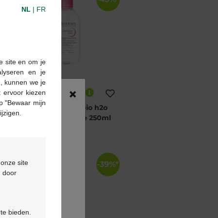
NL
|
FR
e site en om je
alyseren en je
n, kunnen we je
×
8,45 €
15,45 €
 ervoor kiezen
p "Bewaar mijn
Bioderma Sensibio h2o
ijzigen.
solution micellaire 250ml
 onze site
*
-39%*
d door
 te bieden.