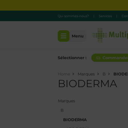
Qui sommes-nous?
|
Services
|
Con
Menu
Sélectionner :
Commande
Home
Marques
B
BIOD
BIODERMA
Marques
Marques
B
B
BIODERMA
BIODERMA