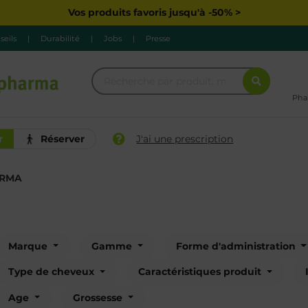
Vos produits favoris jusqu'à -50% >
seils
|
Durabilité
|
Jobs
|
Presse
Pha
r
Réserver
J'ai une prescription
ERMA
Marque
Gamme
Forme d'administration
Type de cheveux
Caractéristiques produit
Age
Grossesse