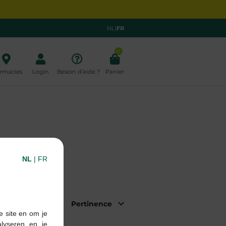
NL
|
FR
0
rmacies
Login
Besoin d'aide ?
Panier
NL
|
FR
|
Trier par:
e site en om je
alyseren en je