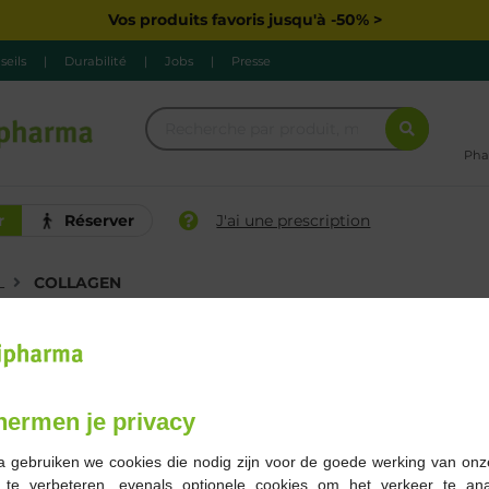
Vos produits favoris jusqu'à -50% >
seils
|
Durabilité
|
Jobs
|
Presse
Pha
r
Réserver
J'ai une prescription
L
COLLAGEN
Marque
Gamme
Grossesse
hermen je privacy
1 Résultats
a gebruiken we cookies die nodig zijn voor de goede werking van onz
g te verbeteren, evenals optionele cookies om het verkeer te an