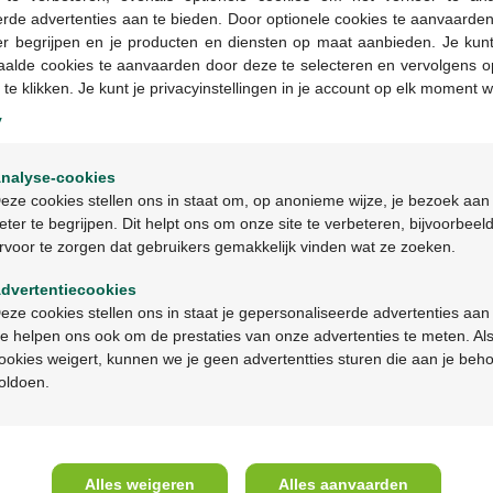
rde advertenties aan te bieden. Door optionele cookies te aanvaarde
er begrijpen en je producten en diensten op maat aanbieden. Je kunt
aalde cookies te aanvaarden door deze te selecteren en vervolgens o
 te klikken. Je kunt je privacyinstellingen in je account op elk moment w
y
Welkom
nalyse-cookies
Bienvenue
eze cookies stellen ons in staat om, op anonieme wijze, je bezoek aan
33,50 €
eter te begrijpen. Dit helpt ons om onze site te verbeteren, bijvoorbeel
rvoor te zorgen dat gebruikers gemakkelijk vinden wat ze zoeken.
Ga verder in het nederlands
Alvityl Collagene Marin
Poudre 220g
dvertentiecookies
Continuez en français
eze cookies stellen ons in staat je gepersonaliseerde advertenties aan
e helpen ons ook om de prestaties van onze advertenties te meten. Als
ookies weigert, kunnen we je geen advertentties sturen die aan je beh
A propos de Multipharma
Aide 
oldoen.
Qui sommes-nous?
Questio
Emplois
Contac
Alles weigeren
Alles aanvaarden
Mission & vision
Prenez 