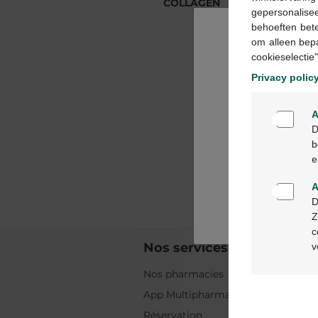
COLLAGEN
COLLAGEN
gepersonalisee
behoeften bet
om alleen bep
cookieselectie"
Privacy polic
A
D
b
e
A
D
Z
c
Nos services
v
Nos pharmacies
App Multipharma
Réservation