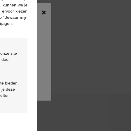
n, kunnen we je
×
 ervoor kiezen
p "Bewaar mijn
ijzigen.
 onze site
d door
 te bieden.
 je deze
oeften
& contact
ns fréquentes
tez-nous
rendez-vous