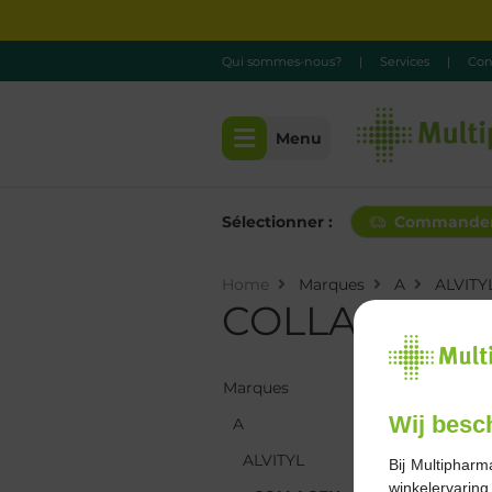
Qui sommes-nous?
|
Services
|
Con
Menu
Sélectionner :
Commande
Home
Marques
A
ALVITY
COLLAGEN
Marques
Marques
Wij besc
A
A
ALVITYL
ALVITYL
Bij Multipharm
winkelervarin