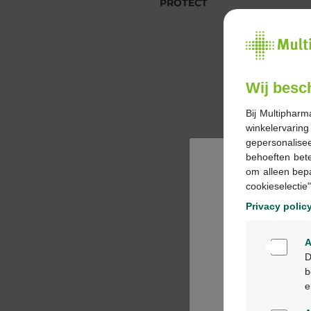
PROTECT
PROTECT
Wij besc
Bij Multipharm
winkelervarin
gepersonalisee
behoeften bet
om alleen bep
cookieselectie"
Privacy polic
A
D
b
e