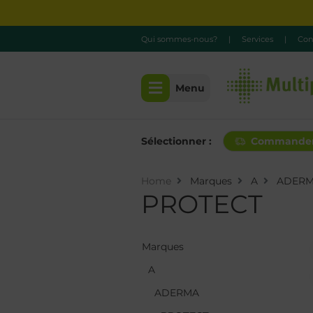
Qui sommes-nous?
|
Services
|
Con
Menu
Sélectionner :
Commande
Home
Marques
A
ADER
PROTECT
Marques
Marques
A
A
ADERMA
ADERMA