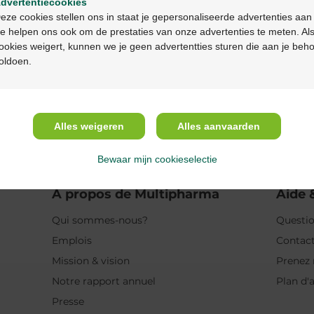
dvertentiecookies
Continuez en français
eze cookies stellen ons in staat je gepersonaliseerde advertenties aan
e helpen ons ook om de prestaties van onze advertenties te meten. Als
ookies weigert, kunnen we je geen advertentties sturen die aan je beh
oldoen.
25,90 €
11,90 €
Aderma protect spray
Aderma protect x-trem
Alles weigeren
Alles aanvaarden
enfant SPF50+ 200ml
8gr
Bewaar mijn cookieselectie
A propos de Multipharma
Aide 
Qui sommes-nous?
Questio
Emplois
Contac
Mission & vision
Prenez 
Notre rapport annuel
Plan d'
Presse