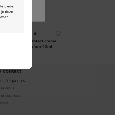
 te bieden.
 je deze
oeften
18,50 €
Aderma protect crème
sans parfum 40ml
& contact
ns fréquentes
tez-nous
rendez-vous
accès