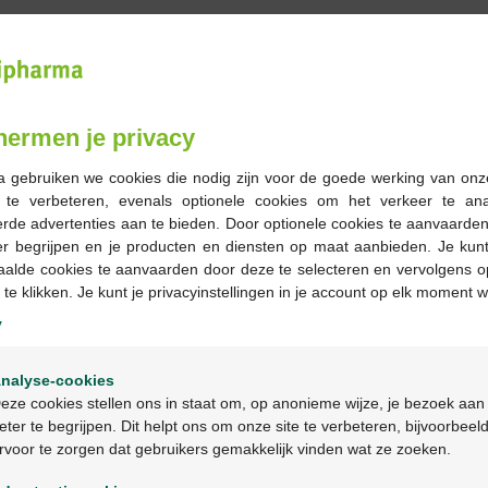
hermen je privacy
a gebruiken we cookies die nodig zijn voor de goede werking van onz
g te verbeteren, evenals optionele cookies om het verkeer te an
rde advertenties aan te bieden. Door optionele cookies te aanvaarde
er begrijpen en je producten en diensten op maat aanbieden. Je kunt
19,00 €
25,90 €
aalde cookies te aanvaarden door deze te selecteren en vervolgens o
 te klikken. Je kunt je privacyinstellingen in je account op elk moment w
Aderma protect lait
Aderma protect spray
réparateur après-soleil
SPF50+ 200ml
y
250ml
Welkom
nalyse-cookies
Bienvenue
eze cookies stellen ons in staat om, op anonieme wijze, je bezoek aan
eter te begrijpen. Dit helpt ons om onze site te verbeteren, bijvoorbeel
rvoor te zorgen dat gebruikers gemakkelijk vinden wat ze zoeken.
Ga verder in het nederlands