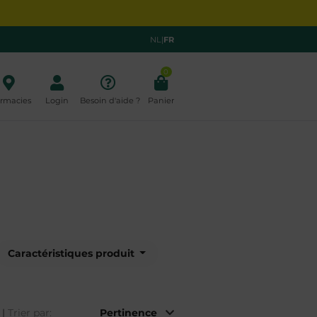
NL
|
FR
0
rmacies
Login
Besoin d'aide ?
Panier
Caractéristiques produit
|
Trier par: