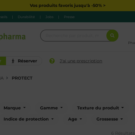
Vos produits favoris jusqu'à -50% >
seils
|
Durabilité
|
Jobs
|
Presse
Pha
r
Réserver
J'ai une prescription
MA
PROTECT
Marque
Gamme
Texture du produit
Indice de protection
Age
Grossesse
6 Résultats