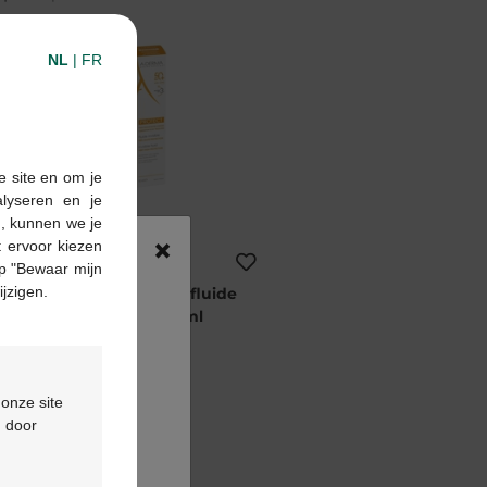
NL
|
FR
e site en om je
alyseren en je
n, kunnen we je
×
 ervoor kiezen
18,50 €
p "Bewaar mijn
ijzigen.
Aderma protect fluide
invisible 40ml
 onze site
d door