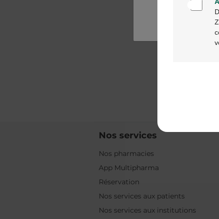
A
D
Z
c
v
Nos services
Nos pharmacies
App Multipharma
Réservation
Nos services aux patients
Nos services aux institutions