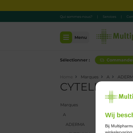
Qui sommes-nous?
|
Services
|
Con
Menu
Sélectionner :
Commande
Home
Marques
A
ADER
CYTELIUM
Marques
Marques
Wij besc
A
A
ADERMA
ADERMA
Bij Multipharm
winkelervarin