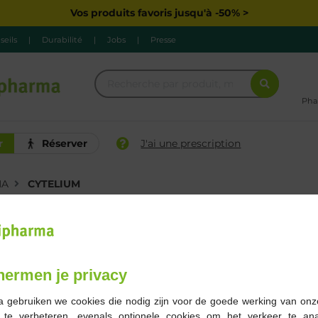
Vos produits favoris jusqu'à -50% >
seils
|
Durabilité
|
Jobs
|
Presse
Pha
r
Réserver
J'ai une prescription
MA
CYTELIUM
Marque
Gamme
Grossesse
hermen je privacy
2 Résultats
a gebruiken we cookies die nodig zijn voor de goede werking van onz
g te verbeteren, evenals optionele cookies om het verkeer te an