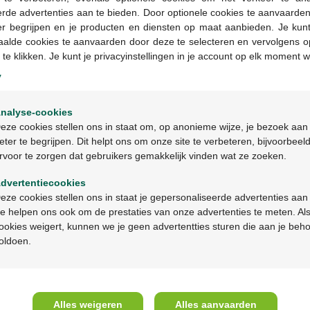
-32%*
-32%
rde advertenties aan te bieden. Door optionele cookies te aanvaarde
er begrijpen en je producten en diensten op maat aanbieden. Je kunt
aalde cookies te aanvaarden door deze te selecteren en vervolgens o
 te klikken. Je kunt je privacyinstellingen in je account op elk moment w
y
Welkom
nalyse-cookies
Bienvenue
eze cookies stellen ons in staat om, op anonieme wijze, je bezoek aan
12,79 €
18,90 €
12,79 €
18,90 €
eter te begrijpen. Dit helpt ons om onze site te verbeteren, bijvoorbeel
rvoor te zorgen dat gebruikers gemakkelijk vinden wat ze zoeken.
Ga verder in het nederlands
Aderma cytelium spray
Aderma cytelium lotion
nf 100ml
nf 100ml
dvertentiecookies
Continuez en français
eze cookies stellen ons in staat je gepersonaliseerde advertenties aan
e helpen ons ook om de prestaties van onze advertenties te meten. Als
ookies weigert, kunnen we je geen advertentties sturen die aan je beh
A propos de Multipharma
Aide 
oldoen.
Qui sommes-nous?
Questio
Emplois
Contac
Alles weigeren
Alles aanvaarden
Mission & vision
Prenez 