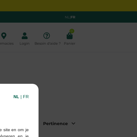
NL
|
FR
0
rmacies
Login
Besoin d'aide ?
Panier
NL
|
FR
|
Trier par:
e site en om je
alyseren en je