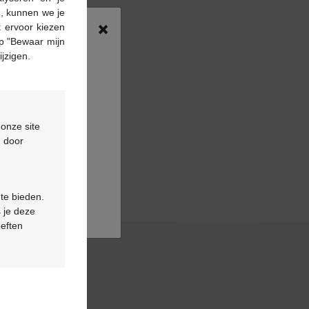
*
n, kunnen we je
×
 ervoor kiezen
p "Bewaar mijn
ijzigen.
 onze site
d door
 te bieden.
 je deze
oeften
& contact
ns fréquentes
tez-nous
rendez-vous