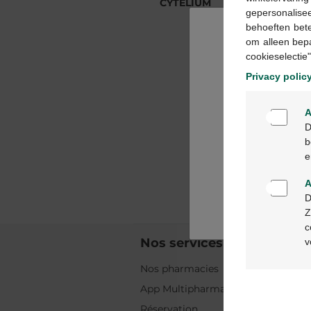
CYTELIUM
CYTELIUM
gepersonalisee
behoeften bet
om alleen bep
cookieselectie"
Privacy polic
A
D
b
e
A
D
Z
c
Nos services
v
Nos pharmacies
App Multipharma
Réservation