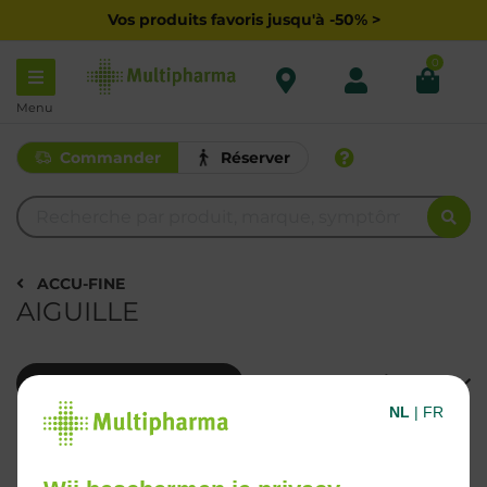
Vos produits favoris jusqu'à -50% >
0
Menu
Commander
Réserver
ACCU-FINE
AIGUILLE
Filtrer
NL
|
FR
4 Résultats