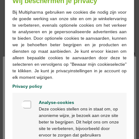
Wij beschermen je privacy
Bij Multipharma gebruiken we cookies die nodig zijn voor
de goede werking van onze site en om je winkelervaring
te verbeteren, evenals optionele cookies om het verkeer
te analyseren en je gepersonaliseerde advertenties aan
19,20 €
19,30 €
te bieden. Door optionele cookies te aanvaarden, kunnen
Accu-Fine 32g Aiguilles
Accu-Fine 31g Aiguilles
we je behoeften beter begrijpen en je producten en
4mm 100pc
5mm 100pc
diensten op maat aanbieden. Je kunt ervoor kiezen om
alleen bepaalde cookies te aanvaarden door deze te
×
selecteren en vervolgens op "Bewaar mijn cookieselectie"
te klikken. Je kunt je privacyinstellingen in je account op
elk moment wijzigen.
Privacy policy
Welkom
Analyse-cookies
18,55 €
18,39 €
Bienvenue
Deze cookies stellen ons in staat om, op
Accu fine 31g Aiguilles
Accu fine 31g Aiguilles
anonieme wijze, je bezoek aan onze site
8mm 100pc
6mm 100pc
beter te begrijpen. Dit helpt ons om onze
Ga verder in het nederlands
site te verbeteren, bijvoorbeeld door
ervoor te zorgen dat gebruikers
Continuez en français