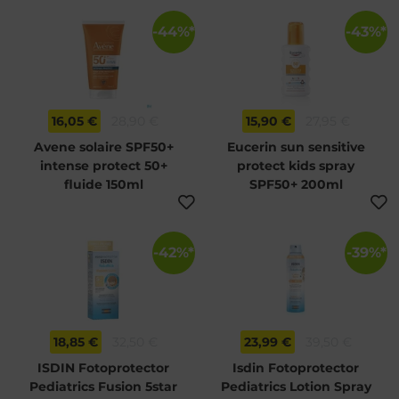
-44%*
-43%*
16,05 €
28,90 €
15,90 €
27,95 €
Avene solaire SPF50+
Eucerin sun sensitive
intense protect 50+
protect kids spray
fluide 150ml
SPF50+ 200ml
-42%*
-39%*
18,85 €
32,50 €
23,99 €
39,50 €
ISDIN Fotoprotector
Isdin Fotoprotector
Pediatrics Fusion 5star
Pediatrics Lotion Spray