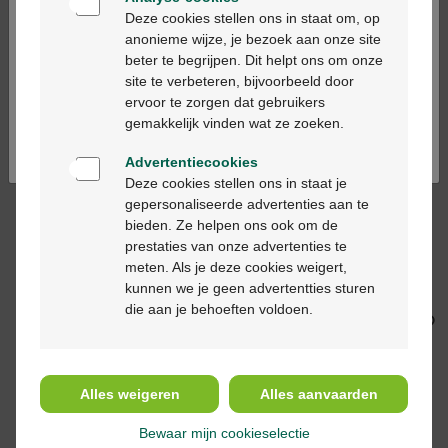
17,20 €
34,40 €
7,35 €
12,25 €
Bienvenue
Deze cookies stellen ons in staat om, op
Caudalie Vinosun
Mustela solaire stick
anonieme wijze, je bezoek aan onze site
Spray Haute Protection
solaire spf50 9ml
beter te begrijpen. Dit helpt ons om onze
Ga verder in het nederlands
SPF50 150ml
site te verbeteren, bijvoorbeeld door
ervoor te zorgen dat gebruikers
Continuez en français
gemakkelijk vinden wat ze zoeken.
-36%*
-32%*
Advertentiecookies
Deze cookies stellen ons in staat je
gepersonaliseerde advertenties aan te
bieden. Ze helpen ons ook om de
prestaties van onze advertenties te
20,35 €
31,95 €
14,89 €
21,90 €
meten. Als je deze cookies weigert,
Vichy capital soleil
Avène solaire enfant
kunnen we je geen advertentties sturen
SPF50+ lait enfant
lait SPF50+ 100ml
die aan je behoeften voldoen.
peau sensible 300ml
Alles weigeren
Alles aanvaarden
Bewaar mijn cookieselectie