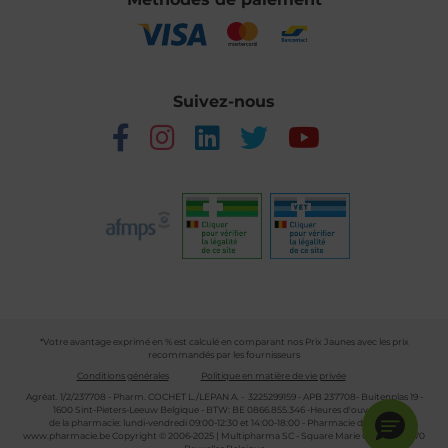
Suivez-nous
*Votre avantage exprimé en % est calculé en comparant nos Prix Jaunes avec les prix
recommandés par les fournisseurs
Conditions générales
Politique en matière de vie privée
Agréat. 1/2/237708 - Pharm. COCHET L./LEPAN A. - 3225299159 - APB 237708- Buitenplas 19 -
1600 Sint-Pieters-Leeuw Belgique - BTW: BE 0866.855.346 -Heures d'ouverture
de la pharmacie: lundi-vendredi 09:00-12:30 et 14:00-18:00 - Pharmacie de garde :
www.pharmacie.be
Copyright © 2006-2025 | Multipharma SC - Square Marie Curie 30 - 1070