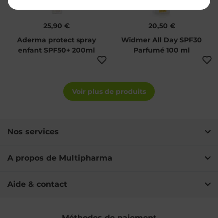
25,90 €
20,50 €
Aderma protect spray
Widmer All Day SPF30
enfant SPF50+ 200ml
Parfumé 100 ml
Voir plus de produits
Nos services
A propos de Multipharma
Aide & contact
Méthodes de paiement