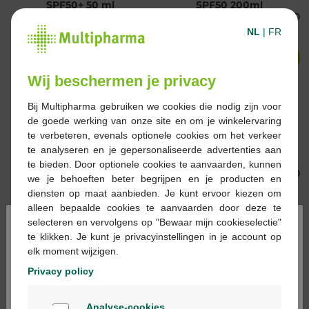
SPF50+ 50 ml
SPF50 200ml
NL
|
FR
-38%*
-41%*
Wij beschermen je privacy
Bij Multipharma gebruiken we cookies die nodig zijn voor
de goede werking van onze site en om je winkelervaring
14,99 €
24,20 €
17,99 €
30,66 €
te verbeteren, evenals optionele cookies om het verkeer
Mustela Bébé lait
SVR Sun Secure Eau
te analyseren en je gepersonaliseerde advertenties aan
solaire haute
Solaire SPF50+ 200ml
te bieden. Door optionele cookies te aanvaarden, kunnen
protection SPF50
we je behoeften beter begrijpen en je producten en
200ml
diensten op maat aanbieden. Je kunt ervoor kiezen om
alleen bepaalde cookies te aanvaarden door deze te
×
selecteren en vervolgens op "Bewaar mijn cookieselectie"
te klikken. Je kunt je privacyinstellingen in je account op
-50%*
-40%*
elk moment wijzigen.
Privacy policy
Welkom
Analyse-cookies