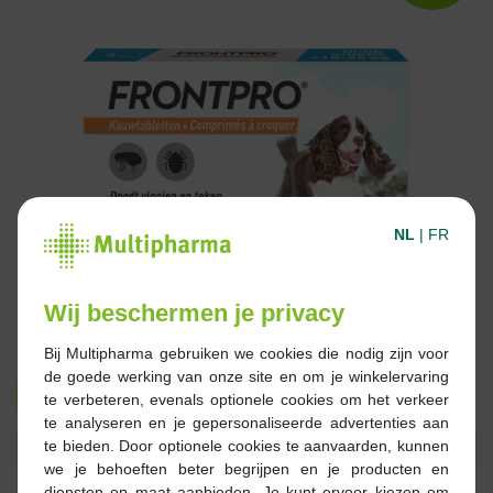
NL
|
FR
Wij beschermen je privacy
Bij Multipharma gebruiken we cookies die nodig zijn voor
de goede werking van onze site en om je winkelervaring
37,80 €
44,52 €
te verbeteren, evenals optionele cookies om het verkeer
te analyseren en je gepersonaliseerde advertenties aan
te bieden. Door optionele cookies te aanvaarden, kunnen
Réserver
Commander
we je behoeften beter begrijpen en je producten en
diensten op maat aanbieden. Je kunt ervoor kiezen om