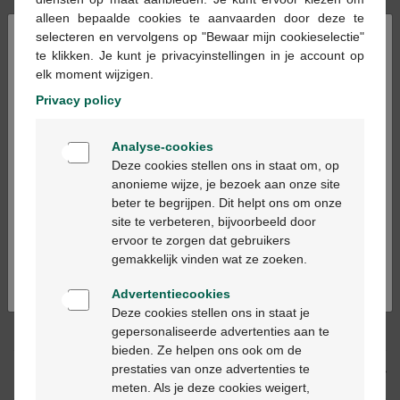
En stock en ligne
alleen bepaalde cookies te aanvaarden door deze te
×
selecteren en vervolgens op "Bewaar mijn cookieselectie"
te klikken. Je kunt je privacyinstellingen in je account op
Ajouter au panier
-
+
elk moment wijzigen.
Privacy policy
Quantité max. = 3
Welkom
Les jours ouvrables commandé avant 12h, livré
Analyse-cookies
le jour ouvrable suivant
Bienvenue
Deze cookies stellen ons in staat om, op
anonieme wijze, je bezoek aan onze site
beter te begrijpen. Dit helpt ons om onze
Ga verder in het nederlands
Livraison
gratuite
dans votre pharmacie Multipharma
site te verbeteren, bijvoorbeeld door
Livraison à domicile
gratuite
à partir de 55 €
ervoor te zorgen dat gebruikers
Paiement
sécurisé
Continuez en français
gemakkelijk vinden wat ze zoeken.
Service clientèle
par chat ou
formulaire de contact
Advertentiecookies
Deze cookies stellen ons in staat je
Description du produit
gepersonaliseerde advertenties aan te
bieden. Ze helpen ons ook om de
prestaties van onze advertenties te
Description
meten. Als je deze cookies weigert,