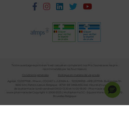
*Votre avantage exprimé en % est calculé en comparant nos Prix Jaunes avec les prix
recommandés par les fournisseurs
Conditions générales
Politique en matière de vie privée
Agréat. 1/2/237708 - Pharm. COCHET L./LEPAN A. - 3225299159 - APB 237708- Buitenplas 19 -
1600 Sint-Pieters-Leeuw Belgique - BTW: BE 0866.855.346 -Heures d'ouverture
de la pharmacie: lundi-vendredi 09:00-12:30 et 14:00-18:00 - Pharmacie de garde :
www.pharmacie.be
Copyright © 2006-2025 | Multipharma SC - Square Marie Curie 30 - 1070
Bruxelles Belgique