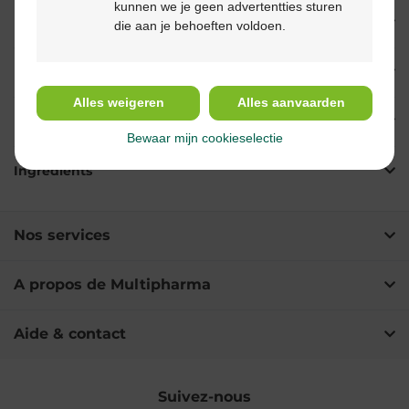
kunnen we je geen advertentties sturen
Propriétés
die aan je behoeften voldoen.
Indications
Alles weigeren
Alles aanvaarden
Usage
Bewaar mijn cookieselectie
Ingrédients
Nos services
A propos de Multipharma
Aide & contact
Suivez-nous