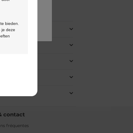
oduit
 te bieden.
 je deze
oeften
& contact
ns fréquentes