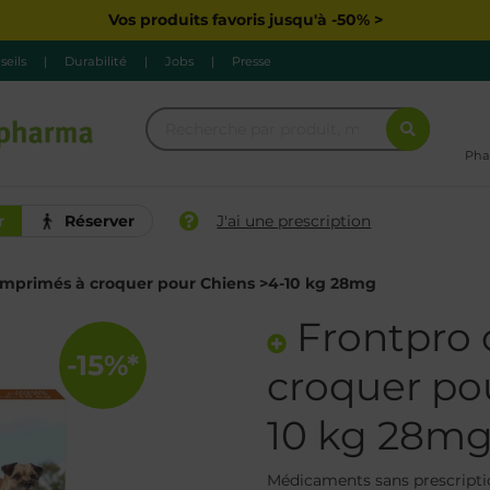
Vos produits favoris jusqu'à -50% >
seils
|
Durabilité
|
Jobs
|
Presse
Pha
r
Réserver
J'ai une prescription
mprimés à croquer pour Chiens >4-10 kg 28mg
Frontpro 
-15%*
croquer po
10 kg 28m
Médicaments sans prescripti