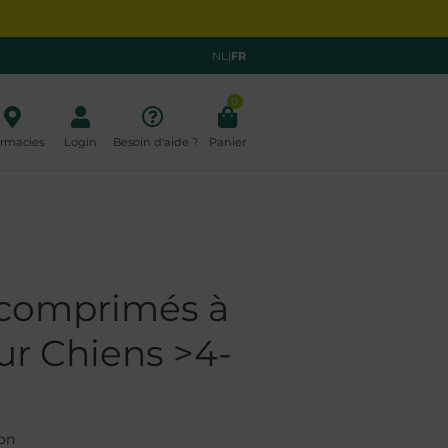
NL
|
FR
0
rmacies
Login
Besoin d'aide ?
Panier
comprimés à
ur Chiens >4-
g
on