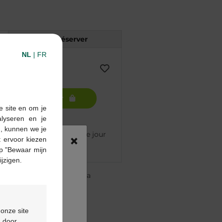
Réserver
NL
|
FR
Ajouter au panier
e site en om je
alyseren en je
n, kunnen we je
mmandé avant 12h, livré le jour
×
 ervoor kiezen
p "Bewaar mijn
ijzigen.
re pharmacie Multipharma
te
à partir de 55 €
ou
formulaire de contact
 onze site
d door