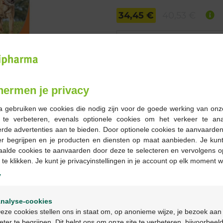
34,45 €
40,53 €
Commander
En stock en ligne
hermen je privacy
-
+
a gebruiken we cookies die nodig zijn voor de goede werking van onz
Quantité max. = 3
g te verbeteren, evenals optionele cookies om het verkeer te an
rde advertenties aan te bieden. Door optionele cookies te aanvaarde
Les jours ouvrables co
er begrijpen en je producten en diensten op maat aanbieden. Je kunt
ouvrable suivant
aalde cookies te aanvaarden door deze te selecteren en vervolgens o
 te klikken. Je kunt je privacyinstellingen in je account op elk moment w
y
Livraison
gratuite
dans vot
Livraison à domicile
gratui
Welkom
Paiement
sécurisé
nalyse-cookies
Bienvenue
Service clientèle
par chat 
eze cookies stellen ons in staat om, op anonieme wijze, je bezoek aan
eter te begrijpen. Dit helpt ons om onze site te verbeteren, bijvoorbeel