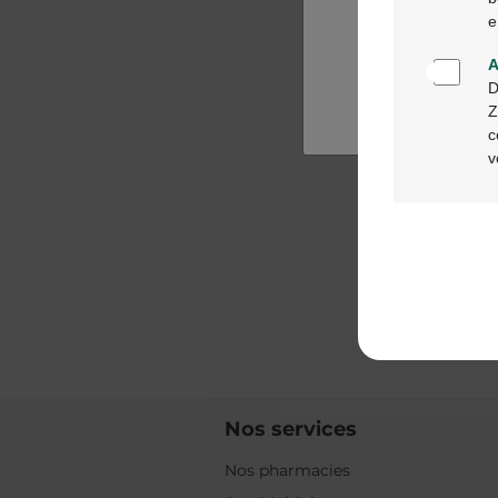
e
A
D
Z
c
v
Nos services
Nos pharmacies