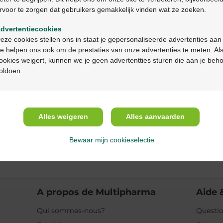
rvoor te zorgen dat gebruikers gemakkelijk vinden wat ze zoeken.
Ga verder in het nederlands
Description du pr
dvertentiecookies
Continuez en français
eze cookies stellen ons in staat je gepersonaliseerde advertenties aan
Description
e helpen ons ook om de prestaties van onze advertenties te meten. Als
ookies weigert, kunnen we je geen advertentties sturen die aan je beh
oldoen.
Propriétés
Indications
Alles weigeren
Alles aanvaarden
Usage
Bewaar mijn cookieselectie
Ingrédients
A propos de Multipharma
Aide 
Qui sommes-nous?
Questio