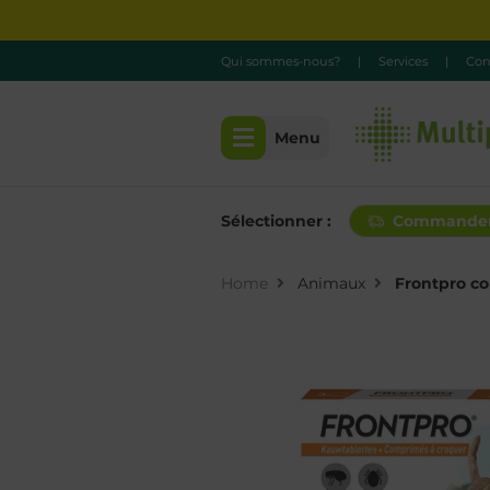
Qui sommes-nous?
|
Services
|
Con
Menu
Sélectionner :
Commande
Home
Animaux
Frontpro co