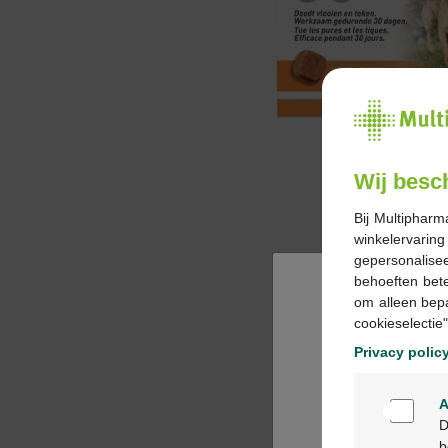
Wij besc
Bij Multipharm
winkelervarin
gepersonalisee
behoeften bet
om alleen bep
cookieselectie"
Privacy polic
A
D
b