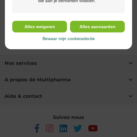
die aan je behoeften voldoen.
Indications
Usage
Alles weigeren
Alles aanvaarden
Bewaar mijn cookieselectie
Ingrédients
Nos services
A propos de Multipharma
Aide & contact
Suivez-nous