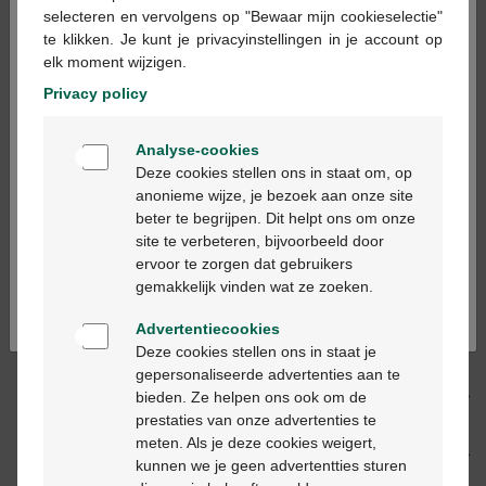
×
selecteren en vervolgens op "Bewaar mijn cookieselectie"
Ajouter au panier
-
+
te klikken. Je kunt je privacyinstellingen in je account op
elk moment wijzigen.
Quantité max. = 12
Privacy policy
Les jours ouvrables commandé avant 12h, livré
Welkom
le jour ouvrable suivant
Analyse-cookies
Bienvenue
Deze cookies stellen ons in staat om, op
anonieme wijze, je bezoek aan onze site
Livraison
gratuite
dans votre pharmacie Multipharma
beter te begrijpen. Dit helpt ons om onze
Livraison à domicile
gratuite
à partir de 55 €
Ga verder in het nederlands
site te verbeteren, bijvoorbeeld door
Paiement
sécurisé
ervoor te zorgen dat gebruikers
Service clientèle
par chat ou
formulaire de contact
Continuez en français
gemakkelijk vinden wat ze zoeken.
Advertentiecookies
Description du produit
Deze cookies stellen ons in staat je
gepersonaliseerde advertenties aan te
bieden. Ze helpen ons ook om de
Description
prestaties van onze advertenties te
meten. Als je deze cookies weigert,
Propriétés
kunnen we je geen advertentties sturen