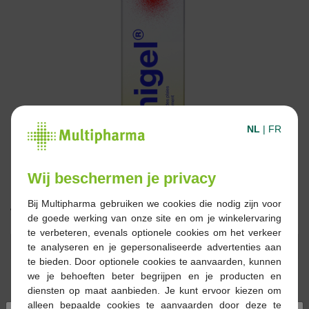
NL
|
FR
Wij beschermen je privacy
Bij Multipharma gebruiken we cookies die nodig zijn voor
14,86 €
de goede werking van onze site en om je winkelervaring
te verbeteren, evenals optionele cookies om het verkeer
Réserver
Commander
te analyseren en je gepersonaliseerde advertenties aan
te bieden. Door optionele cookies te aanvaarden, kunnen
we je behoeften beter begrijpen en je producten en
En stock en ligne
diensten op maat aanbieden. Je kunt ervoor kiezen om
alleen bepaalde cookies te aanvaarden door deze te