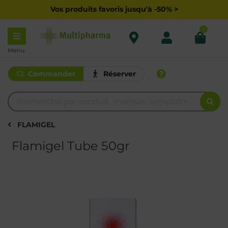
Vos produits favoris jusqu'à -50% >
0
Menu
Commander
Réserver
FLAMIGEL
Flamigel Tube 50gr