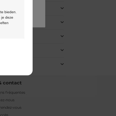
 te bieden.
 je deze
oeften
& contact
ns fréquentes
tez-nous
rendez-vous
accès