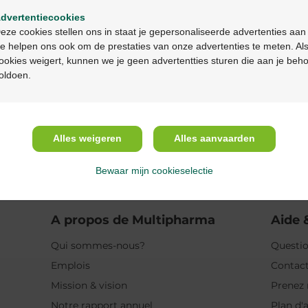
dvertentiecookies
Description
Continuez en français
eze cookies stellen ons in staat je gepersonaliseerde advertenties aan
e helpen ons ook om de prestaties van onze advertenties te meten. Als
Propriétés
ookies weigert, kunnen we je geen advertentties sturen die aan je beh
oldoen.
Indications
Usage
Alles weigeren
Alles aanvaarden
Ingrédients
Bewaar mijn cookieselectie
A propos de Multipharma
Aide 
Qui sommes-nous?
Questio
Emplois
Contac
Mission & vision
Prenez 
Notre rapport annuel
Plan d'