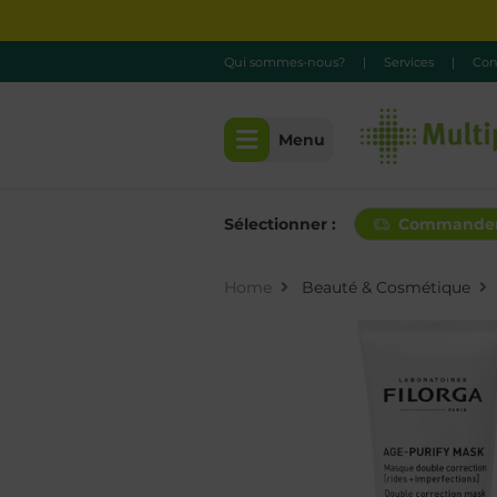
Qui sommes-nous?
|
Services
|
Con
Menu
Sélectionner :
Commande
Home
Beauté & Cosmétique