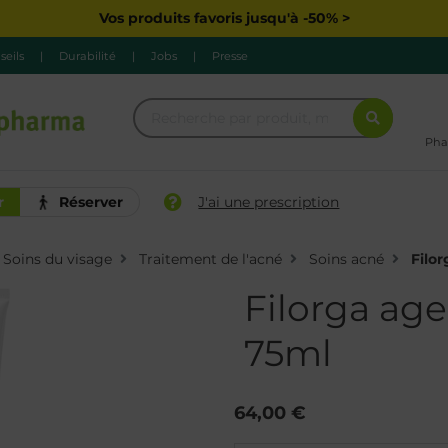
Vos produits favoris jusqu'à -50% >
seils
|
Durabilité
|
Jobs
|
Presse
Pha
r
Réserver
J'ai une prescription
Soins du visage
Traitement de l'acné
Soins acné
Filo
Filorga age
75ml
64,00 €