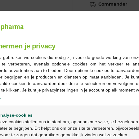
Commander
En stock en ligne
-
+
hermen je privacy
Quantité max. = 5
a gebruiken we cookies die nodig zijn voor de goede werking van onz
Les jours ouvrables co
g te verbeteren, evenals optionele cookies om het verkeer te an
ouvrable suivant
rde advertenties aan te bieden. Door optionele cookies te aanvaarde
er begrijpen en je producten en diensten op maat aanbieden. Je kunt
aalde cookies te aanvaarden door deze te selecteren en vervolgens o
Livraison
gratuite
dans vot
 te klikken. Je kunt je privacyinstellingen in je account op elk moment w
Livraison à domicile
gratui
y
Paiement
sécurisé
Welkom
Service clientèle
par chat 
nalyse-cookies
Bienvenue
eze cookies stellen ons in staat om, op anonieme wijze, je bezoek aan
eter te begrijpen. Dit helpt ons om onze site te verbeteren, bijvoorbeel
Description du pr
rvoor te zorgen dat gebruikers gemakkelijk vinden wat ze zoeken.
Ga verder in het nederlands