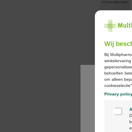
Wij besc
Bij Multipharm
winkelervarin
gepersonalisee
behoeften bet
om alleen bep
cookieselectie"
Privacy polic
A
D
b
e