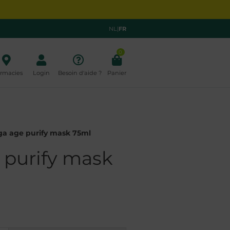
NL
|
FR
0
rmacies
Login
Besoin d'aide ?
Panier
rga age purify mask 75ml
 purify mask