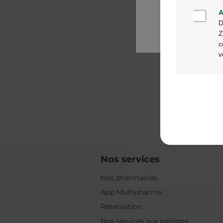
A
D
Z
c
v
Nos services
Nos pharmacies
App Multipharma
Réservation
Nos services aux patients