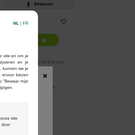
Réserver
NL
|
FR
Ajouter au panier
e site en om je
mmandé avant 12h, livré le jour
alyseren en je
n, kunnen we je
×
 ervoor kiezen
p "Bewaar mijn
re pharmacie Multipharma
ijzigen.
te
à partir de 55 €
ou
formulaire de contact
 onze site
d door
oduit