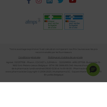
*Votre avantage exprimé en % est calculé en comparant nos Prix Jaunes avec les prix
recommandés par les fournisseurs
Conditions générales
Politique en matière de vie privée
Agréat. 1/2/237708 - Pharm. COCHET L./LEPAN A. - 3225299159 - APB 237708- Buitenplas 19 -
1600 Sint-Pieters-Leeuw Belgique - BTW: BE 0866.855.346 -Heures d'ouverture
de la pharmacie: lundi-vendredi 09:00-12:30 et 14:00-18:00 - Pharmacie de garde :
www.pharmacie.be
Copyright © 2006-2025 | Multipharma SC - Square Marie Curie 30 - 1070
Bruxelles Belgique