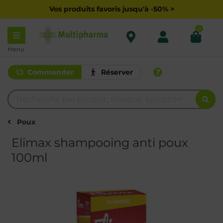
Vos produits favoris jusqu'à -50% >
0
Menu
Commander
Réserver
Poux
Elimax shampooing anti poux
100ml