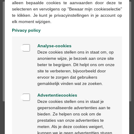
alleen bepaalde cookies te aanvaarden door deze te
×
selecteren en vervolgens op "Bewaar mijn cookieselectie"
te klikken. Je kunt je privacyinstellingen in je account op
Ajouter au panier
-
+
elk moment wijzigen.
Quantité max. = 12
Privacy policy
Les jours ouvrables commandé avant 12h, livré
Welkom
le jour ouvrable suivant
Analyse-cookies
Bienvenue
Deze cookies stellen ons in staat om, op
anonieme wijze, je bezoek aan onze site
Livraison
gratuite
dans votre pharmacie Multipharma
beter te begrijpen. Dit helpt ons om onze
Ga verder in het nederlands
Livraison à domicile
gratuite
à partir de 55 €
site te verbeteren, bijvoorbeeld door
Paiement
sécurisé
ervoor te zorgen dat gebruikers
Continuez en français
Service clientèle
par chat ou
formulaire de contact
gemakkelijk vinden wat ze zoeken.
Advertentiecookies
Deze cookies stellen ons in staat je
Description du produit
gepersonaliseerde advertenties aan te
bieden. Ze helpen ons ook om de
Description
prestaties van onze advertenties te
meten. Als je deze cookies weigert,
kunnen we je geen advertentties sturen