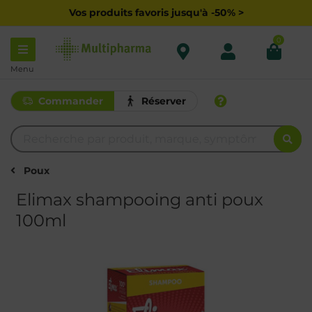
Vos produits favoris jusqu'à -50% >
0
Menu
Commander
Réserver
Poux
Elimax shampooing anti poux
100ml