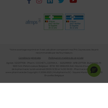
*Votre avantage exprimé en % est calculé en comparant nos Prix Jaunes avec les prix
recommandés par les fournisseurs
Conditions générales
Politique en matière de vie privée
Agréat. 1/2/237708 - Pharm. COCHET L./LEPAN A. - 3225299159 - APB 237708- Buitenplas 19 -
1600 Sint-Pieters-Leeuw Belgique - BTW: BE 0866.855.346 -Heures d'ouverture
de la pharmacie: lundi-vendredi 09:00-12:30 et 14:00-18:00 - Pharmacie de garde :
www.pharmacie.be
Copyright © 2006-2025 | Multipharma SC - Square Marie Curie 30 - 1070
Bruxelles Belgique