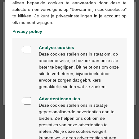
alleen bepaalde cookies te aanvaarden door deze te
×
selecteren en vervolgens op "Bewaar mijn cookieselectie"
te klikken. Je kunt je privacyinstellingen in je account op
Ajouter au panier
-
+
elk moment wijzigen.
Quantité max. = 12
Privacy policy
Les jours ouvrables commandé avant 12h, livré
Welkom
le jour ouvrable suivant
Analyse-cookies
Bienvenue
Deze cookies stellen ons in staat om, op
anonieme wijze, je bezoek aan onze site
Livraison
gratuite
dans votre pharmacie Multipharma
beter te begrijpen. Dit helpt ons om onze
Ga verder in het nederlands
Livraison à domicile
gratuite
à partir de 55 €
site te verbeteren, bijvoorbeeld door
Paiement
sécurisé
ervoor te zorgen dat gebruikers
Continuez en français
Service clientèle
par chat ou
formulaire de contact
gemakkelijk vinden wat ze zoeken.
Advertentiecookies
Deze cookies stellen ons in staat je
Description du produit
gepersonaliseerde advertenties aan te
bieden. Ze helpen ons ook om de
Description
prestaties van onze advertenties te
meten. Als je deze cookies weigert,
kunnen we je geen advertentties sturen