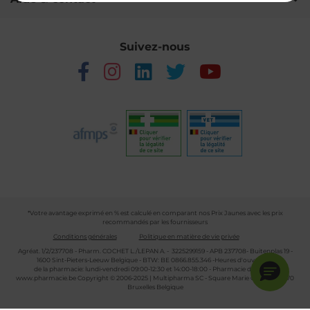
Suivez-nous
*Votre avantage exprimé en % est calculé en comparant nos Prix Jaunes avec les prix
recommandés par les fournisseurs
Conditions générales
Politique en matière de vie privée
Agréat. 1/2/237708 - Pharm. COCHET L./LEPAN A. - 3225299159 - APB 237708- Buitenplas 19 -
1600 Sint-Pieters-Leeuw Belgique - BTW: BE 0866.855.346 -Heures d'ouverture
de la pharmacie: lundi-vendredi 09:00-12:30 et 14:00-18:00 - Pharmacie de garde :
www.pharmacie.be
Copyright © 2006-2025 | Multipharma SC - Square Marie Curie 30 - 1070
Bruxelles Belgique