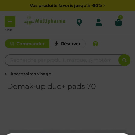
Vos produits favoris jusqu'à -50% >
0
Menu
Commander
Réserver
Accessoires visage
Demak-up duo+ pads 70