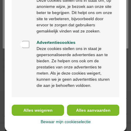
Deze cookies stellen ons in staat om, op
anonieme wijze, je bezoek aan onze site
Ajouter au panier
-
+
beter te begrijpen. Dit helpt ons om onze
Ga verder in het nederlands
site te verbeteren, bijvoorbeeld door
Quantité max. = 12
ervoor te zorgen dat gebruikers
Continuez en français
Les jours ouvrables commandé avant 12h, livré
gemakkelijk vinden wat ze zoeken.
dans les 2 jours ouvrables suivant
Advertentiecookies
Deze cookies stellen ons in staat je
Livraison
gratuite
dans votre pharmacie Multipharma
gepersonaliseerde advertenties aan te
Livraison à domicile
gratuite
à partir de 55 €
bieden. Ze helpen ons ook om de
Paiement
sécurisé
prestaties van onze advertenties te
Service clientèle
par chat ou
formulaire de contact
meten. Als je deze cookies weigert,
kunnen we je geen advertentties sturen
die aan je behoeften voldoen.
Nos services
Alles weigeren
Alles aanvaarden
A propos de Multipharma
Bewaar mijn cookieselectie
Aide & contact