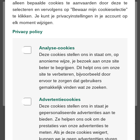
alleen bepaalde cookies te aanvaarden door deze te
×
selecteren en vervolgens op "Bewaar mijn cookieselectie"
te klikken. Je kunt je privacyinstellingen in je account op
Ajouter au panier
-
+
elk moment wijzigen.
Quantité max. = 12
Privacy policy
Les jours ouvrables commandé avant 12h, livré
Welkom
le jour ouvrable suivant
Analyse-cookies
Bienvenue
Deze cookies stellen ons in staat om, op
anonieme wijze, je bezoek aan onze site
Livraison
gratuite
dans votre pharmacie Multipharma
beter te begrijpen. Dit helpt ons om onze
Ga verder in het nederlands
Livraison à domicile
gratuite
à partir de 55 €
site te verbeteren, bijvoorbeeld door
Paiement
sécurisé
ervoor te zorgen dat gebruikers
Continuez en français
Service clientèle
par chat ou
formulaire de contact
gemakkelijk vinden wat ze zoeken.
Advertentiecookies
Deze cookies stellen ons in staat je
Description du produit
gepersonaliseerde advertenties aan te
bieden. Ze helpen ons ook om de
Description
prestaties van onze advertenties te
meten. Als je deze cookies weigert,
kunnen we je geen advertentties sturen