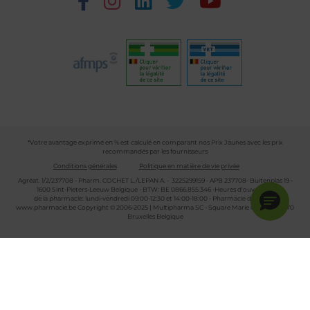
*Votre avantage exprimé en % est calculé en comparant nos Prix Jaunes avec les prix
recommandés par les fournisseurs
Conditions générales
Politique en matière de vie privée
Agréat. 1/2/237708 - Pharm. COCHET L./LEPAN A. - 3225299159 - APB 237708- Buitenplas 19 -
1600 Sint-Pieters-Leeuw Belgique - BTW: BE 0866.855.346 -Heures d'ouverture
de la pharmacie: lundi-vendredi 09:00-12:30 et 14:00-18:00 - Pharmacie de garde :
www.pharmacie.be
Copyright © 2006-2025 | Multipharma SC - Square Marie Curie 30 - 1070
Bruxelles Belgique