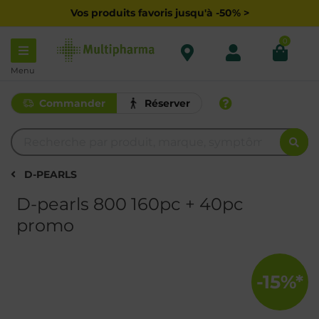
Vos produits favoris jusqu'à -50% >
0
Menu
Commander
Réserver
D-PEARLS
D-pearls 800 160pc + 40pc
promo
-15%*