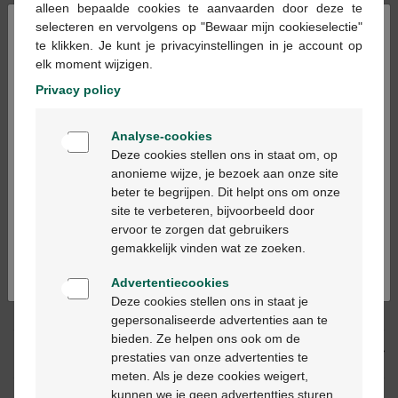
alleen bepaalde cookies te aanvaarden door deze te
×
selecteren en vervolgens op "Bewaar mijn cookieselectie"
te klikken. Je kunt je privacyinstellingen in je account op
Ajouter au panier
-
+
elk moment wijzigen.
Quantité max. = 12
Privacy policy
Les jours ouvrables commandé avant 12h, livré
Welkom
le jour ouvrable suivant
Analyse-cookies
Bienvenue
Deze cookies stellen ons in staat om, op
anonieme wijze, je bezoek aan onze site
Livraison
gratuite
dans votre pharmacie Multipharma
beter te begrijpen. Dit helpt ons om onze
Ga verder in het nederlands
Livraison à domicile
gratuite
à partir de 55 €
site te verbeteren, bijvoorbeeld door
Paiement
sécurisé
ervoor te zorgen dat gebruikers
Continuez en français
Service clientèle
par chat ou
formulaire de contact
gemakkelijk vinden wat ze zoeken.
Advertentiecookies
Deze cookies stellen ons in staat je
Description du produit
gepersonaliseerde advertenties aan te
bieden. Ze helpen ons ook om de
Description
prestaties van onze advertenties te
meten. Als je deze cookies weigert,
kunnen we je geen advertentties sturen