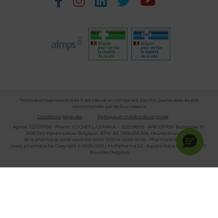
*Votre avantage exprimé en % est calculé en comparant nos Prix Jaunes avec les prix
recommandés par les fournisseurs
Conditions générales
Politique en matière de vie privée
Agréat. 1/2/237708 - Pharm. COCHET L./LEPAN A. - 3225299159 - APB 237708- Buitenplas 19 -
1600 Sint-Pieters-Leeuw Belgique - BTW: BE 0866.855.346 -Heures d'ouverture
de la pharmacie: lundi-vendredi 09:00-12:30 et 14:00-18:00 - Pharmacie de garde :
www.pharmacie.be
Copyright © 2006-2025 | Multipharma SC - Square Marie Curie 30 - 1070
Bruxelles Belgique