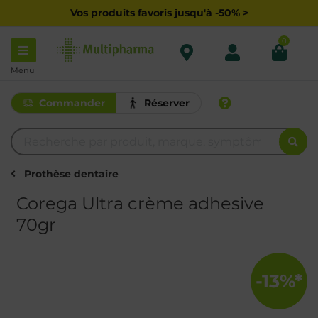
Vos produits favoris jusqu'à -50% >
0
Menu
Commander
Réserver
Prothèse dentaire
Corega Ultra crème adhesive
70gr
-13%*