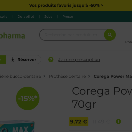
Vos produits favoris jusqu'à -50% >
seils
|
Durabilité
|
Jobs
|
Presse
Pha
r
Réserver
J'ai une prescription
iène bucco-dentaire
Prothèse dentaire
Corega Power Ma
Corega Po
-15%*
70gr
9,72 €
11,49 €