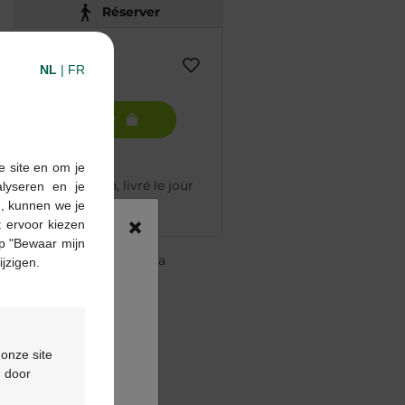
Réserver
NL
|
FR
Ajouter au panier
e site en om je
mmandé avant 12h, livré le jour
alyseren en je
n, kunnen we je
×
 ervoor kiezen
p "Bewaar mijn
re pharmacie Multipharma
ijzigen.
te
à partir de 55 €
ou
formulaire de contact
 onze site
d door
oduit