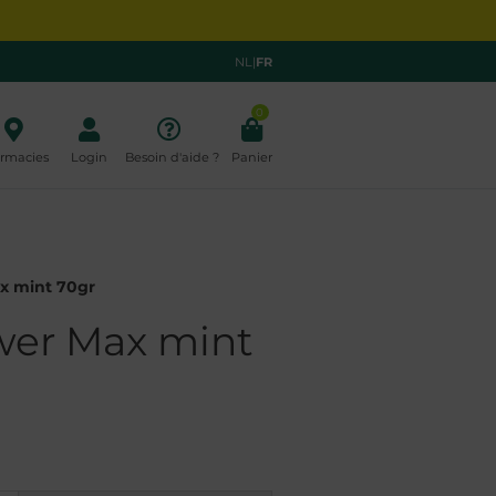
NL
|
FR
0
rmacies
Login
Besoin d'aide ?
Panier
x mint 70gr
wer Max mint