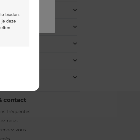
 te bieden.
 je deze
oeften
& contact
ns fréquentes
tez-nous
rendez-vous
accès