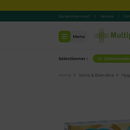
Qui sommes-nous?
|
Services
|
Con
Menu
Sélectionner :
Commande
Home
Soins & Bien-être
Hyg