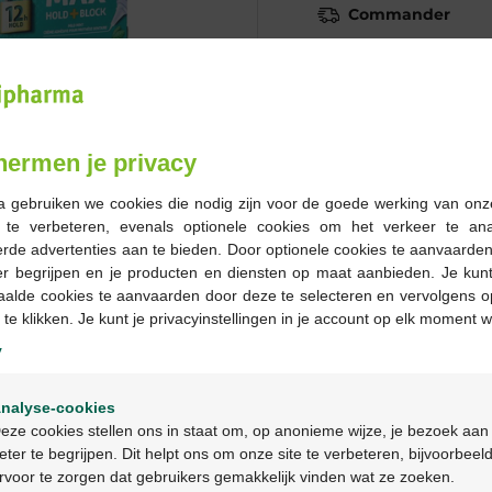
Commander
En stock en ligne
-
+
hermen je privacy
Quantité max. = 12
a gebruiken we cookies die nodig zijn voor de goede werking van onz
Les jours ouvrables co
g te verbeteren, evenals optionele cookies om het verkeer te an
ouvrable suivant
rde advertenties aan te bieden. Door optionele cookies te aanvaarde
er begrijpen en je producten en diensten op maat aanbieden. Je kunt
aalde cookies te aanvaarden door deze te selecteren en vervolgens o
Livraison
gratuite
dans vot
 te klikken. Je kunt je privacyinstellingen in je account op elk moment w
Livraison à domicile
gratui
y
Paiement
sécurisé
Welkom
Service clientèle
par chat 
nalyse-cookies
Bienvenue
eze cookies stellen ons in staat om, op anonieme wijze, je bezoek aan
eter te begrijpen. Dit helpt ons om onze site te verbeteren, bijvoorbeel
Description du pr
rvoor te zorgen dat gebruikers gemakkelijk vinden wat ze zoeken.
Ga verder in het nederlands