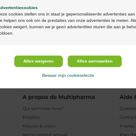
dvertentiecookies
Description
Continuez en français
eze cookies stellen ons in staat je gepersonaliseerde advertenties aan
e helpen ons ook om de prestaties van onze advertenties te meten. Als
Propriétés
ookies weigert, kunnen we je geen advertentties sturen die aan je beh
oldoen.
Indications
Usage
Alles weigeren
Alles aanvaarden
Ingrédients
Bewaar mijn cookieselectie
A propos de Multipharma
Aide 
Qui sommes-nous?
Questio
Emplois
Contac
Mission & vision
Prenez 
Notre rapport annuel
Plan d'