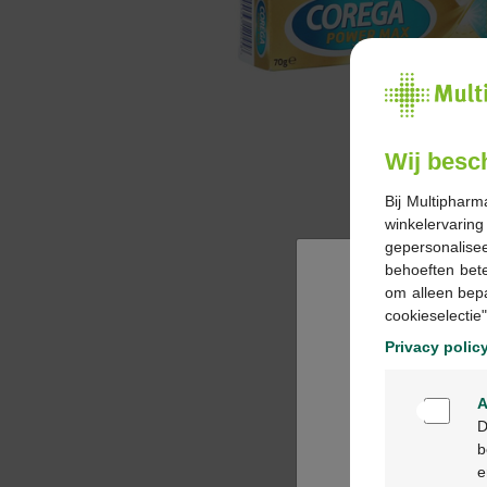
Wij besc
Bij Multipharm
winkelervarin
gepersonalisee
behoeften bet
om alleen bep
cookieselectie"
Privacy polic
A
D
b
e