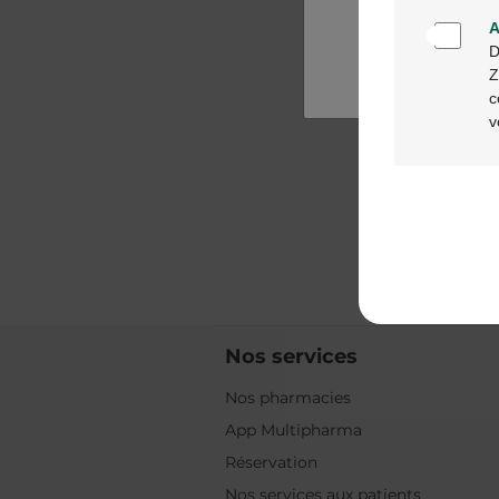
A
D
Z
c
v
Nos services
Nos pharmacies
App Multipharma
Réservation
Nos services aux patients