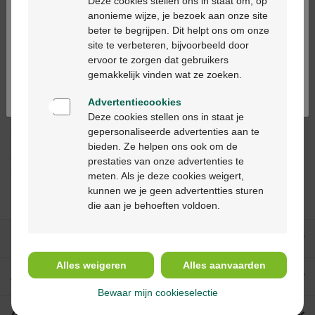
Deze cookies stellen ons in staat om, op
anonieme wijze, je bezoek aan onze site
Ajouter au panier
-
+
beter te begrijpen. Dit helpt ons om onze
Ga verder in het nederlands
site te verbeteren, bijvoorbeeld door
Quantité max. = 12
ervoor te zorgen dat gebruikers
Continuez en français
Les jours ouvrables commandé avant 12h, livré
gemakkelijk vinden wat ze zoeken.
dans les 2 jours ouvrables suivant
Advertentiecookies
Deze cookies stellen ons in staat je
Livraison
gratuite
dans votre pharmacie Multipharma
gepersonaliseerde advertenties aan te
Livraison à domicile
gratuite
à partir de 55 €
bieden. Ze helpen ons ook om de
Paiement
sécurisé
prestaties van onze advertenties te
Service clientèle
par chat ou
formulaire de contact
meten. Als je deze cookies weigert,
kunnen we je geen advertentties sturen
die aan je behoeften voldoen.
Nos services
Alles weigeren
Alles aanvaarden
A propos de Multipharma
Bewaar mijn cookieselectie
Aide & contact