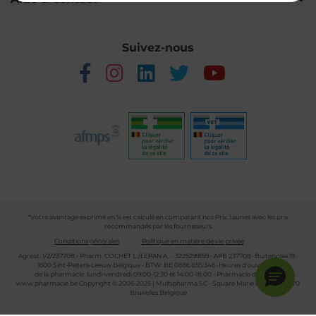
Suivez-nous
*Votre avantage exprimé en % est calculé en comparant nos Prix Jaunes avec les prix
recommandés par les fournisseurs
Conditions générales
Politique en matière de vie privée
Agréat. 1/2/237708 - Pharm. COCHET L./LEPAN A. - 3225299159 - APB 237708- Buitenplas 19 -
1600 Sint-Pieters-Leeuw Belgique - BTW: BE 0866.855.346 -Heures d'ouverture
de la pharmacie: lundi-vendredi 09:00-12:30 et 14:00-18:00 - Pharmacie de garde :
www.pharmacie.be
Copyright © 2006-2025 | Multipharma SC - Square Marie Curie 30 - 1070
Bruxelles Belgique