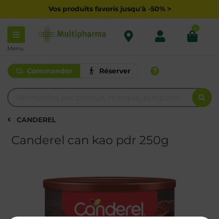
Vos produits favoris jusqu'à -50% >
0
Menu
Commander
Réserver
CANDEREL
Canderel can kao pdr 250g