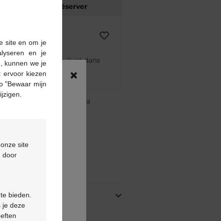
Réserver
e site en om je
alyseren en je
mmandé avant 12h, livré dans
n, kunnen we je
×
nt
 ervoor kiezen
p "Bewaar mijn
ijzigen.
re pharmacie Multipharma
te
à partir de 55 €
ou
formulaire de contact
 onze site
d door
oduit
 te bieden.
 je deze
oeften