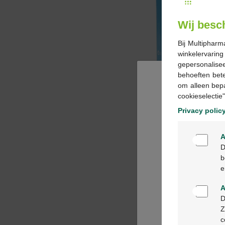
Wij besc
Bij Multipharm
winkelervarin
gepersonalisee
behoeften bet
om alleen bep
cookieselectie"
Privacy polic
A
D
b
e
A
D
Z
c