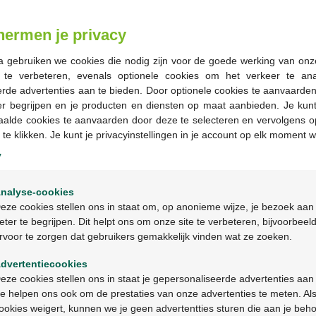
Commander
hermen je privacy
Stock épuisé
a gebruiken we cookies die nodig zijn voor de goede werking van onz
g te verbeteren, evenals optionele cookies om het verkeer te an
Les jours ouvrables co
rde advertenties aan te bieden. Door optionele cookies te aanvaarde
les 2 jours ouvrables suiva
er begrijpen en je producten en diensten op maat aanbieden. Je kunt
aalde cookies te aanvaarden door deze te selecteren en vervolgens o
 te klikken. Je kunt je privacyinstellingen in je account op elk moment w
Livraison
gratuite
dans vot
y
Livraison à domicile
gratui
Paiement
sécurisé
Welkom
Service clientèle
par chat 
nalyse-cookies
Bienvenue
eze cookies stellen ons in staat om, op anonieme wijze, je bezoek aan
eter te begrijpen. Dit helpt ons om onze site te verbeteren, bijvoorbeel
rvoor te zorgen dat gebruikers gemakkelijk vinden wat ze zoeken.
Ga verder in het nederlands
Description du pr
dvertentiecookies
Continuez en français
eze cookies stellen ons in staat je gepersonaliseerde advertenties aan
Description
e helpen ons ook om de prestaties van onze advertenties te meten. Als
ookies weigert, kunnen we je geen advertentties sturen die aan je beh