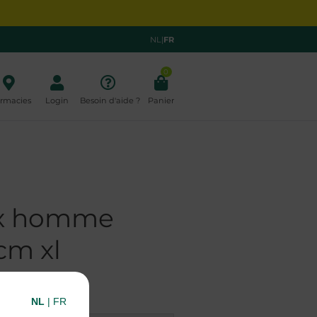
NL
|
FR
0
rmacies
Login
Besoin d'aide ?
Panier
ax homme
cm xl
NL
|
FR