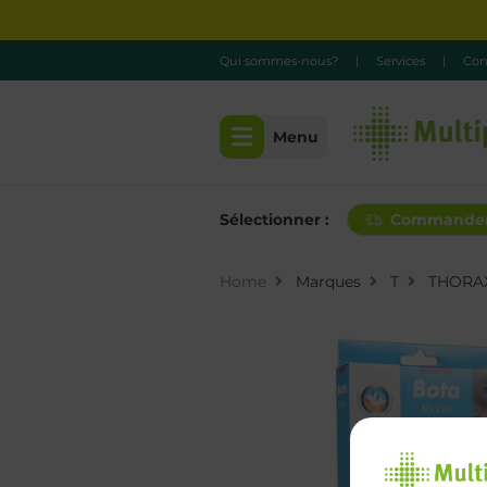
Qui sommes-nous?
|
Services
|
Con
Menu
Sélectionner :
Commande
Home
Marques
T
THORA