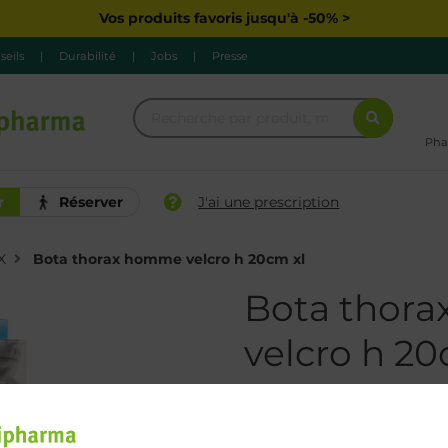
Vos produits favoris jusqu'à -50% >
seils
|
Durabilité
|
Jobs
|
Presse
Pha
r
Réserver
J'ai une prescription
X
Bota thorax homme velcro h 20cm xl
Bota thor
velcro h 20
35,90 €