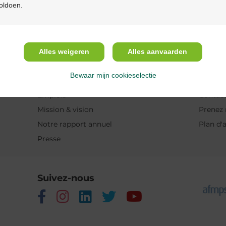
oldoen.
intéresser
Alles weigeren
Alles aanvaarden
A propos de Multipharma
Aide 
Bewaar mijn cookieselectie
Qui sommes-nous?
Questio
Emplois
Contac
Mission & vision
Prenez 
Notre rapport annuel
Plan d'
Presse
Suivez-nous