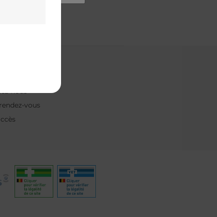
& contact
ns fréquentes
tez-nous
rendez-vous
accès