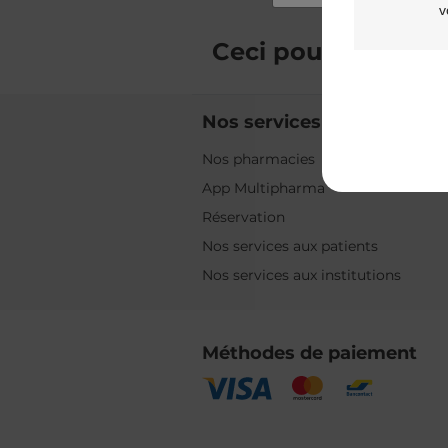
v
Ceci pourrait
vous 
Nos services
Nos pharmacies
App Multipharma
Réservation
Nos services aux patients
Nos services aux institutions
Méthodes de paiement