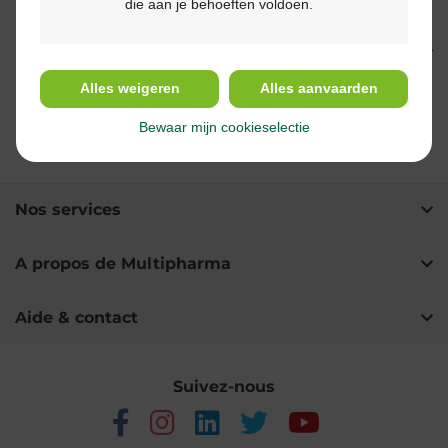
die aan je behoeften voldoen.
Ingrédients
Alles weigeren
Alles aanvaarden
Bewaar mijn cookieselectie
Ceci pourrait
vous intéresser
Nos services
A propos de Multipharma
Aide & contact
Suivez-nous