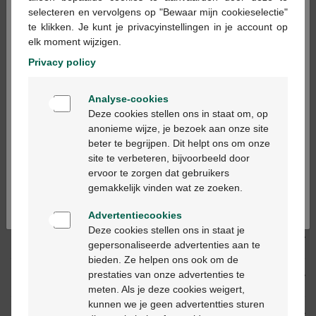
×
selecteren en vervolgens op "Bewaar mijn cookieselectie"
Les jours ouvrables commandé avant 12h, livré
te klikken. Je kunt je privacyinstellingen in je account op
le jour ouvrable suivant
elk moment wijzigen.
Privacy policy
Livraison
gratuite
dans votre pharmacie Multipharma
Welkom
Livraison à domicile
gratuite
à partir de 55 €
Analyse-cookies
Paiement
sécurisé
Bienvenue
Deze cookies stellen ons in staat om, op
Service clientèle
par chat ou
formulaire de contact
anonieme wijze, je bezoek aan onze site
beter te begrijpen. Dit helpt ons om onze
Ga verder in het nederlands
site te verbeteren, bijvoorbeeld door
Description du produit
ervoor te zorgen dat gebruikers
Continuez en français
gemakkelijk vinden wat ze zoeken.
Description
Advertentiecookies
Deze cookies stellen ons in staat je
Propriétés
gepersonaliseerde advertenties aan te
bieden. Ze helpen ons ook om de
prestaties van onze advertenties te
Indications
meten. Als je deze cookies weigert,
kunnen we je geen advertentties sturen
Usage