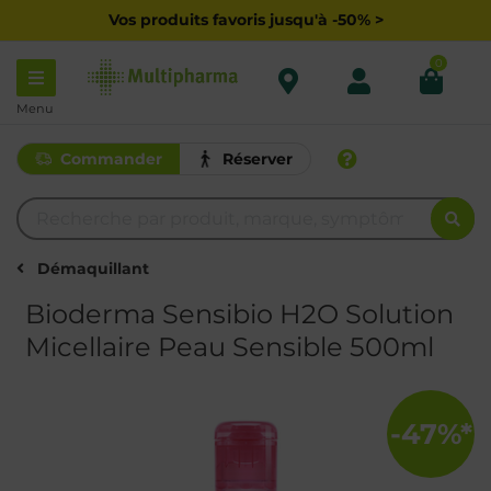
Vos produits favoris jusqu'à -50% >
0
Menu
Commander
Réserver
Démaquillant
Bioderma Sensibio H2O Solution
Micellaire Peau Sensible 500ml
-47%*