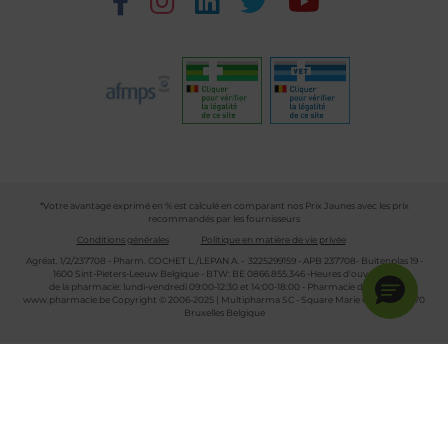
*Votre avantage exprimé en % est calculé en comparant nos Prix Jaunes avec les prix
recommandés par les fournisseurs
Conditions générales
Politique en matière de vie privée
Agréat. 1/2/237708 - Pharm. COCHET L./LEPAN A. - 3225299159 - APB 237708- Buitenplas 19 -
1600 Sint-Pieters-Leeuw Belgique - BTW: BE 0866.855.346 -Heures d'ouverture
de la pharmacie: lundi-vendredi 09:00-12:30 et 14:00-18:00 - Pharmacie de garde :
www.pharmacie.be
Copyright © 2006-2025 | Multipharma SC - Square Marie Curie 30 - 1070
Bruxelles Belgique