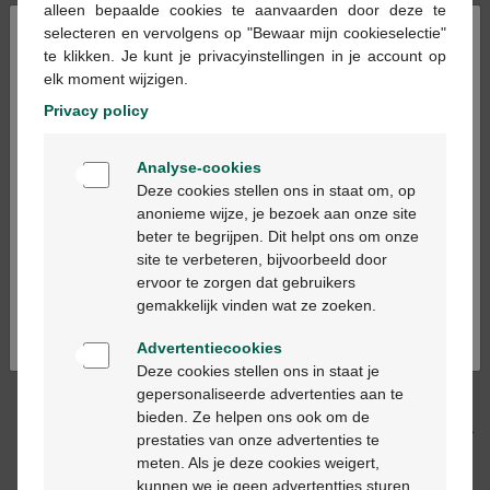
alleen bepaalde cookies te aanvaarden door deze te
×
selecteren en vervolgens op "Bewaar mijn cookieselectie"
te klikken. Je kunt je privacyinstellingen in je account op
Ajouter au panier
-
+
elk moment wijzigen.
Quantité max. = 12
Privacy policy
Les jours ouvrables commandé avant 12h, livré
Welkom
le jour ouvrable suivant
Analyse-cookies
Bienvenue
Deze cookies stellen ons in staat om, op
anonieme wijze, je bezoek aan onze site
Livraison
gratuite
dans votre pharmacie Multipharma
beter te begrijpen. Dit helpt ons om onze
Ga verder in het nederlands
Livraison à domicile
gratuite
à partir de 55 €
site te verbeteren, bijvoorbeeld door
Paiement
sécurisé
ervoor te zorgen dat gebruikers
Continuez en français
Service clientèle
par chat ou
formulaire de contact
gemakkelijk vinden wat ze zoeken.
Advertentiecookies
Deze cookies stellen ons in staat je
Description du produit
gepersonaliseerde advertenties aan te
bieden. Ze helpen ons ook om de
Description
prestaties van onze advertenties te
meten. Als je deze cookies weigert,
kunnen we je geen advertentties sturen