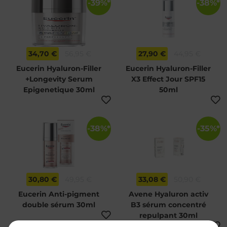
-39%*
-38%*
34,70 €
56,95 €
27,90 €
44,95 €
Eucerin Hyaluron-Filler
Eucerin Hyaluron-Filler
+Longevity Serum
X3 Effect Jour SPF15
Epigenetique 30ml
50ml
-38%*
-35%*
30,80 €
49,95 €
33,08 €
50,90 €
Eucerin Anti-pigment
Avene Hyaluron activ
double sérum 30ml
B3 sérum concentré
repulpant 30ml