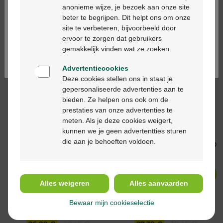
anti marques 30ml
Specialist 16 Sérum
anonieme wijze, je bezoek aan onze site
30ml
beter te begrijpen. Dit helpt ons om onze
Ga verder in het nederlands
site te verbeteren, bijvoorbeeld door
ervoor te zorgen dat gebruikers
Continuez en français
gemakkelijk vinden wat ze zoeken.
-25%*
-19%*
Advertentiecookies
Deze cookies stellen ons in staat je
gepersonaliseerde advertenties aan te
bieden. Ze helpen ons ook om de
58,49 €
78,00 €
33,99 €
42,00 €
prestaties van onze advertenties te
Filorga Time Filler 5xp
Avene Cleanance
meten. Als je deze cookies weigert,
Serum 30ml
sérum exfoliant a.h.a
kunnen we je geen advertentties sturen
30ml
die aan je behoeften voldoen.
-11%*
-10%*
Alles weigeren
Alles aanvaarden
Bewaar mijn cookieselectie