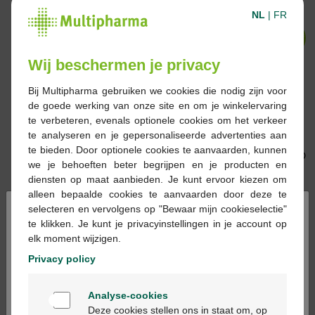
NL
|
FR
-33%*
-32%*
Wij beschermen je privacy
Bij Multipharma gebruiken we cookies die nodig zijn voor
de goede werking van onze site en om je winkelervaring
22,55 €
33,90 €
33,90 €
49,95 €
te verbeteren, evenals optionele cookies om het verkeer
Avene hydrance boost
La Roche-Posay Mela
te analyseren en je gepersonaliseerde advertenties aan
serum concentre
B3 Sérum 30 ml
te bieden. Door optionele cookies te aanvaarden, kunnen
hydra. 30ml
we je behoeften beter begrijpen en je producten en
diensten op maat aanbieden. Je kunt ervoor kiezen om
alleen bepaalde cookies te aanvaarden door deze te
×
selecteren en vervolgens op "Bewaar mijn cookieselectie"
-31%*
-31%*
te klikken. Je kunt je privacyinstellingen in je account op
elk moment wijzigen.
Privacy policy
Welkom
15,95 €
23,15 €
36,91 €
53,50 €
Analyse-cookies
Bienvenue
Cerave serum retinol
Vichy Liftactiv Collagen
Deze cookies stellen ons in staat om, op