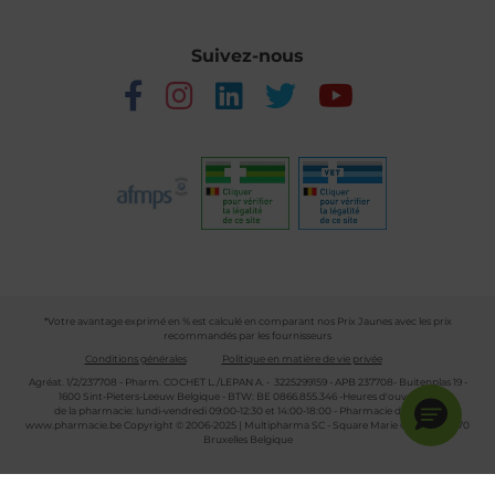
Suivez-nous
*Votre avantage exprimé en % est calculé en comparant nos Prix Jaunes avec les prix
recommandés par les fournisseurs
Conditions générales
Politique en matière de vie privée
Agréat. 1/2/237708 - Pharm. COCHET L./LEPAN A. - 3225299159 - APB 237708- Buitenplas 19 -
1600 Sint-Pieters-Leeuw Belgique - BTW: BE 0866.855.346 -Heures d'ouverture
de la pharmacie: lundi-vendredi 09:00-12:30 et 14:00-18:00 - Pharmacie de garde :
www.pharmacie.be
Copyright © 2006-2025 | Multipharma SC - Square Marie Curie 30 - 1070
Bruxelles Belgique