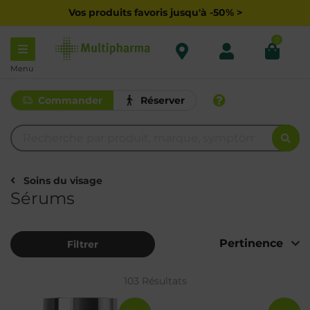
Vos produits favoris jusqu'à -50% >
0
Menu
Commander
Réserver
Soins du visage
Sérums
Filtrer
103 Résultats