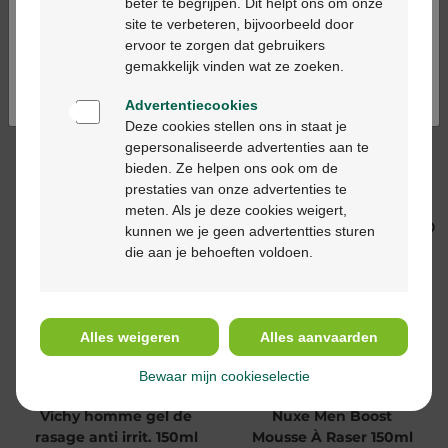
beter te begrijpen. Dit helpt ons om onze
Ga verder in het nederlands
site te verbeteren, bijvoorbeeld door
ervoor te zorgen dat gebruikers
Continuez en français
gemakkelijk vinden wat ze zoeken.
Advertentiecookies
Deze cookies stellen ons in staat je
gepersonaliseerde advertenties aan te
27,09 €
16,90 €
bieden. Ze helpen ons ook om de
Vitry classic ciseaux
Avene men gel rasage
prestaties van onze advertenties te
moustache inox 1033
150ml nf
meten. Als je deze cookies weigert,
kunnen we je geen advertentties sturen
die aan je behoeften voldoen.
Alles weigeren
Alles aanvaarden
Bewaar mijn cookieselectie
16,95 €
15,90 €
Vichy homme gel de
Nuxe Men Boost
rasage anti irrit. 150ml
Mousse À Raser 150ml