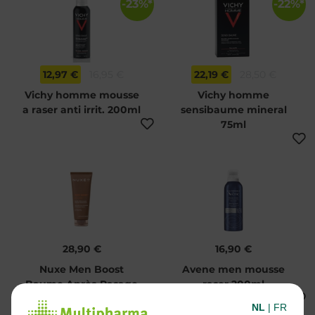
-23%*
-22%*
12,97 €
16,95 €
22,19 €
28,50 €
Vichy homme mousse
Vichy homme
a raser anti irrit. 200ml
sensibaume mineral
75ml
28,90 €
16,90 €
Nuxe Men Boost
Avene men mousse
Baume Après-Rasage
raser 200ml
75ml
NL
|
FR