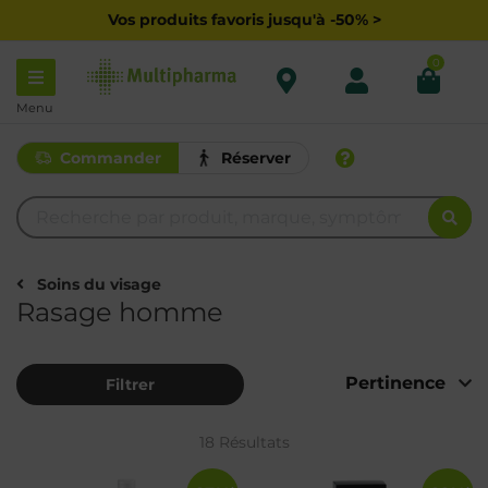
Vos produits favoris jusqu'à -50% >
0
Menu
Commander
Réserver
Soins du visage
Rasage homme
Filtrer
18 Résultats