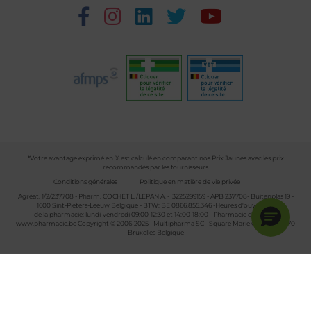
*Votre avantage exprimé en % est calculé en comparant nos Prix Jaunes avec les prix
recommandés par les fournisseurs
Conditions générales
Politique en matière de vie privée
Agréat. 1/2/237708 - Pharm. COCHET L./LEPAN A. - 3225299159 - APB 237708- Buitenplas 19 -
1600 Sint-Pieters-Leeuw Belgique - BTW: BE 0866.855.346 -Heures d'ouverture
de la pharmacie: lundi-vendredi 09:00-12:30 et 14:00-18:00 - Pharmacie de garde :
www.pharmacie.be
Copyright © 2006-2025 | Multipharma SC - Square Marie Curie 30 - 1070
Bruxelles Belgique