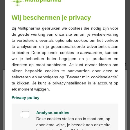
Wij beschermen je privacy
Bij Multipharma gebruiken we cookies die nodig zijn voor
de goede werking van onze site en om je winkelervaring
te verbeteren, evenals optionele cookies om het verkeer
9,03 €
10,06 €
te analyseren en je gepersonaliseerde advertenties aan
te bieden. Door optionele cookies te aanvaarden, kunnen
Pierre d alun pm 60g
Appeg pierre alun 1er
we je behoeften beter begrijpen en je producten en
(asie)
choix
diensten op maat aanbieden. Je kunt ervoor kiezen om
alleen bepaalde cookies te aanvaarden door deze te
×
selecteren en vervolgens op "Bewaar mijn cookieselectie"
te klikken. Je kunt je privacyinstellingen in je account op
elk moment wijzigen.
Privacy policy
Welkom
20,90 €
16,39 €
Analyse-cookies
Bienvenue
Avène Men Baume
Tondeuse poils du nez
Deze cookies stellen ons in staat om, op
Après-Rasage 50ml
a pile (chine)
anonieme wijze, je bezoek aan onze site