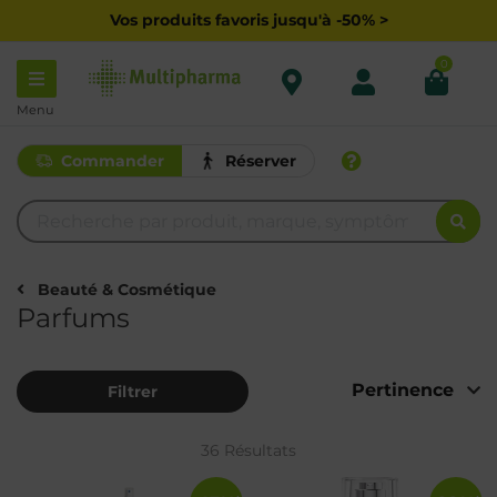
Vos produits favoris jusqu'à -50% >
0
Menu
Commander
Réserver
Beauté & Cosmétique
Parfums
Filtrer
36 Résultats