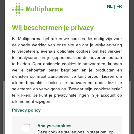
NL
|
FR
-10%*
Wij beschermen je privacy
Bij Multipharma gebruiken we cookies die nodig zijn voor
de goede werking van onze site en om je winkelervaring
20,65 €
22,95 €
22,69 €
te verbeteren, evenals optionele cookies om het verkeer
Nuxe Sun Eau
Caudalie Thé des
te analyseren en je gepersonaliseerde advertenties aan
Délicieuse Parfumante
Vignes Eau fraîche
te bieden. Door optionele cookies te aanvaarden, kunnen
50ml
we je behoeften beter begrijpen en je producten en
diensten op maat aanbieden. Je kunt ervoor kiezen om
alleen bepaalde cookies te aanvaarden door deze te
×
selecteren en vervolgens op "Bewaar mijn cookieselectie"
te klikken. Je kunt je privacyinstellingen in je account op
elk moment wijzigen.
Privacy policy
Welkom
33,26 €
29,90 €
Analyse-cookies
Bienvenue
Caudalie Thé des
Nuxe Hair & Body Mist
Deze cookies stellen ons in staat om, op