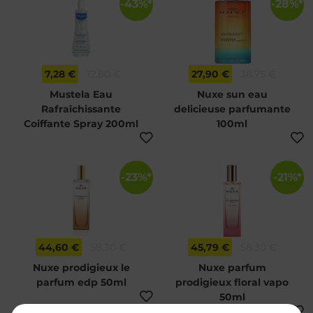
-43%*
-28%*
7,28 €
12,80 €
27,90 €
38,75 €
Mustela Eau
Nuxe sun eau
Rafraîchissante
delicieuse parfumante
Coiffante Spray 200ml
100ml
-23%*
-21%*
44,60 €
58,30 €
45,79 €
58,30 €
Nuxe prodigieux le
Nuxe parfum
parfum edp 50ml
prodigieux floral vapo
50ml