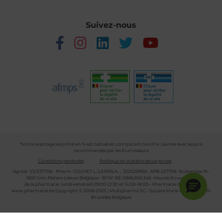
Suivez-nous
*Votre avantage exprimé en % est calculé en comparant nos Prix Jaunes avec les prix
recommandés par les fournisseurs
Conditions générales
Politique en matière de vie privée
Agréat. 1/2/237708 - Pharm. COCHET L./LEPAN A. - 3225299159 - APB 237708- Buitenplas 19 -
1600 Sint-Pieters-Leeuw Belgique - BTW: BE 0866.855.346 -Heures d'ouverture
de la pharmacie: lundi-vendredi 09:00-12:30 et 14:00-18:00 - Pharmacie de garde :
www.pharmacie.be
Copyright © 2006-2025 | Multipharma SC - Square Marie Curie 30 - 1070
Bruxelles Belgique