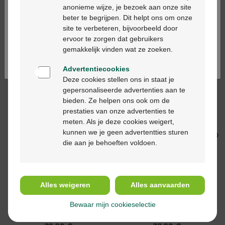
Vignes Eau fraîche
Sunset Bliss 100ml
anonieme wijze, je bezoek aan onze site
100ml
beter te begrijpen. Dit helpt ons om onze
Ga verder in het nederlands
site te verbeteren, bijvoorbeeld door
ervoor te zorgen dat gebruikers
Continuez en français
gemakkelijk vinden wat ze zoeken.
Advertentiecookies
Deze cookies stellen ons in staat je
gepersonaliseerde advertenties aan te
bieden. Ze helpen ons ook om de
22,69 €
15,20 €
prestaties van onze advertenties te
Caudalie Eau des
Aromaboost Sleep
meten. Als je deze cookies weigert,
Vignes Eau fraîche
Spray Bio 50ml
kunnen we je geen advertentties sturen
50ml
die aan je behoeften voldoen.
Alles weigeren
Alles aanvaarden
Bewaar mijn cookieselectie