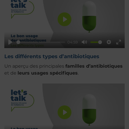
Play
04:59
Play
Mute
Settings
Ente
fulls
Les différents types d’antibiotiques
Un aperçu des principales
familles d’antibiotiques
et de
leurs usages spécifiques
.
Play