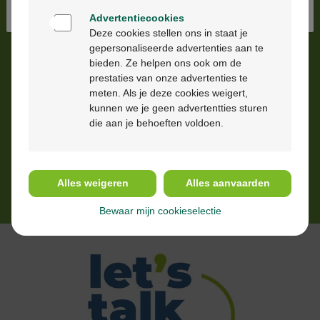
Advertentiecookies
Deze cookies stellen ons in staat je
gepersonaliseerde advertenties aan te
Dossier antibiotiques
bieden. Ze helpen ons ook om de
prestaties van onze advertenties te
meten. Als je deze cookies weigert,
Trop de personnes utilisent encore mal leurs
kunnen we je geen advertentties sturen
antibiotiques. Un doute sur la bonne manière
die aan je behoeften voldoen.
de les prendre ? Demandez conseil à votre
pharmacien et découvrez notre dossier
complet sur le bon usage des antibiotiques.
Alles weigeren
Alles aanvaarden
En savoir plus >
Bewaar mijn cookieselectie