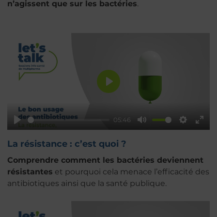
n’agissent que sur les bactéries
.
Play
05:46
Play
Mute
Settings
Ente
fulls
La résistance : c’est quoi ?
Comprendre comment les bactéries deviennent
résistantes
et pourquoi cela menace l’efficacité des
antibiotiques ainsi que la santé publique.