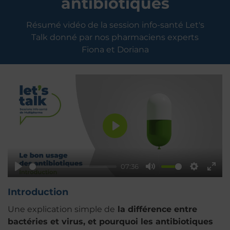
antibiotiques
Résumé vidéo de la session info-santé Let's
Talk donné par nos pharmaciens experts
Fiona et Doriana
Play
07:36
Play
Mute
Settings
Ente
fulls
Introduction
Une explication simple de
la différence entre
bactéries et virus, et pourquoi les antibiotiques