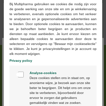
Play
Mute
Settings
Ente
Bij Multipharma gebruiken we cookies die nodig zijn voor
fulls
de goede werking van onze site en om je winkelervaring
Les effets sur le microbiote
te verbeteren, evenals optionele cookies om het verkeer
Comment les antibiotiques perturbent le
te analyseren en je gepersonaliseerde advertenties aan
microbiote intestinal
, ce que c’est et
comment
te bieden. Door optionele cookies te aanvaarden, kunnen
we je behoeften beter begrijpen en je producten en
soutenir la flore intestinal
.
diensten op maat aanbieden. Je kunt ervoor kiezen om
alleen bepaalde cookies te aanvaarden door deze te
×
selecteren en vervolgens op "Bewaar mijn cookieselectie"
te klikken. Je kunt je privacyinstellingen in je account op
elk moment wijzigen.
Privacy policy
Welkom
Analyse-cookies
Bienvenue
Deze cookies stellen ons in staat om, op
anonieme wijze, je bezoek aan onze site
beter te begrijpen. Dit helpt ons om onze
Ga verder in het nederlands
site te verbeteren, bijvoorbeeld door
ervoor te zorgen dat gebruikers
Continuez en français
gemakkelijk vinden wat ze zoeken.