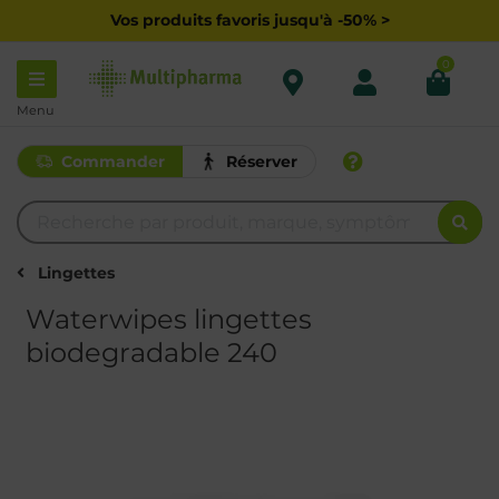
Vos produits favoris jusqu'à -50% >
0
Menu
Commander
Réserver
Lingettes
Waterwipes lingettes
biodegradable 240