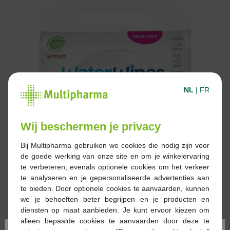
NL
|
FR
Wij beschermen je privacy
Bij Multipharma gebruiken we cookies die nodig zijn voor
de goede werking van onze site en om je winkelervaring
te verbeteren, evenals optionele cookies om het verkeer
16,99 €
te analyseren en je gepersonaliseerde advertenties aan
te bieden. Door optionele cookies te aanvaarden, kunnen
Réserver
Commander
we je behoeften beter begrijpen en je producten en
diensten op maat aanbieden. Je kunt ervoor kiezen om
alleen bepaalde cookies te aanvaarden door deze te
Stock épuisé