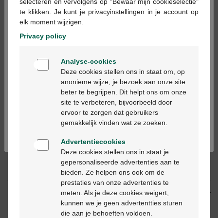
×
selecteren en vervolgens op "Bewaar mijn cookieselectie"
te klikken. Je kunt je privacyinstellingen in je account op
elk moment wijzigen.
Ajouter au panier
-
+
Privacy policy
Quantité max. = 12
Welkom
Analyse-cookies
Les jours ouvrables commandé avant 12h, livré
Bienvenue
Deze cookies stellen ons in staat om, op
dans les 2 jours ouvrables suivant
anonieme wijze, je bezoek aan onze site
beter te begrijpen. Dit helpt ons om onze
Ga verder in het nederlands
site te verbeteren, bijvoorbeeld door
Livraison
gratuite
dans votre pharmacie Multipharma
ervoor te zorgen dat gebruikers
Livraison à domicile
gratuite
à partir de 55 €
Continuez en français
gemakkelijk vinden wat ze zoeken.
Paiement
sécurisé
Service clientèle
par chat ou
formulaire de contact
Advertentiecookies
Deze cookies stellen ons in staat je
gepersonaliseerde advertenties aan te
Description du produit
bieden. Ze helpen ons ook om de
prestaties van onze advertenties te
meten. Als je deze cookies weigert,
Description
kunnen we je geen advertentties sturen
die aan je behoeften voldoen.