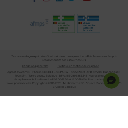
*Votre avantage exprimé en % est calculé en comparant nos Prix Jaunes avec les prix
recommandés par les fournisseurs
Conditions générales
Politique en matière de vie privée
Agréat. 1/2/237708 - Pharm. COCHET L./LEPAN A. - 3225299159 - APB 237708- Buitenplas 19 -
1600 Sint-Pieters-Leeuw Belgique - BTW: BE 0866.855.346 -Heures d'ouverture
de la pharmacie: lundi-vendredi 09:00-12:30 et 14:00-18:00 - Pharmacie de garde :
www.pharmacie.be
Copyright © 2006-2025 | Multipharma SC - Square Marie Curie 30 - 1070
Bruxelles Belgique