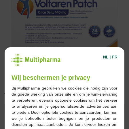
NL
|
FR
Wij beschermen je privacy
Bij Multipharma gebruiken we cookies die nodig zijn voor
de goede werking van onze site en om je winkelervaring
15,84 €
te verbeteren, evenals optionele cookies om het verkeer
te analyseren en je gepersonaliseerde advertenties aan
Réserver
Commander
te bieden. Door optionele cookies te aanvaarden, kunnen
we je behoeften beter begrijpen en je producten en
diensten op maat aanbieden. Je kunt ervoor kiezen om
En stock en ligne