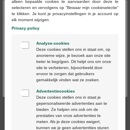
alleen bepaalde cookies te aanvaarden door deze te
×
selecteren en vervolgens op "Bewaar mijn cookieselectie"
te klikken. Je kunt je privacyinstellingen in je account op
Ajouter au panier
-
+
elk moment wijzigen.
Quantité max. = 3
Privacy policy
Les jours ouvrables commandé avant 12h, livré
Welkom
le jour ouvrable suivant
Analyse-cookies
Bienvenue
Deze cookies stellen ons in staat om, op
anonieme wijze, je bezoek aan onze site
Livraison
gratuite
dans votre pharmacie Multipharma
beter te begrijpen. Dit helpt ons om onze
Ga verder in het nederlands
Livraison à domicile
gratuite
à partir de 55 €
site te verbeteren, bijvoorbeeld door
Paiement
sécurisé
ervoor te zorgen dat gebruikers
Continuez en français
Service clientèle
par chat ou
formulaire de contact
gemakkelijk vinden wat ze zoeken.
Advertentiecookies
Deze cookies stellen ons in staat je
Description du produit
gepersonaliseerde advertenties aan te
bieden. Ze helpen ons ook om de
Description
prestaties van onze advertenties te
meten. Als je deze cookies weigert,
kunnen we je geen advertentties sturen
Propriétés