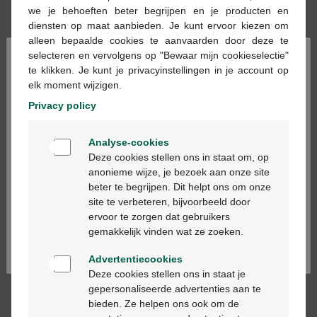
we je behoeften beter begrijpen en je producten en
En stock en ligne
diensten op maat aanbieden. Je kunt ervoor kiezen om
alleen bepaalde cookies te aanvaarden door deze te
×
selecteren en vervolgens op "Bewaar mijn cookieselectie"
Ajouter au panier
-
+
te klikken. Je kunt je privacyinstellingen in je account op
Quantité max. = 3
elk moment wijzigen.
Privacy policy
Les jours ouvrables commandé avant 12h, livré
le jour ouvrable suivant
Welkom
Analyse-cookies
Bienvenue
Deze cookies stellen ons in staat om, op
Livraison
gratuite
dans votre pharmacie Multipharma
anonieme wijze, je bezoek aan onze site
Livraison à domicile
gratuite
à partir de 55 €
beter te begrijpen. Dit helpt ons om onze
Ga verder in het nederlands
Paiement
sécurisé
site te verbeteren, bijvoorbeeld door
Service clientèle
par chat ou
formulaire de contact
ervoor te zorgen dat gebruikers
Continuez en français
gemakkelijk vinden wat ze zoeken.
Advertentiecookies
Description du produit
Deze cookies stellen ons in staat je
gepersonaliseerde advertenties aan te
Ce médicament ne doit pas être utilisé chez les enfants de
bieden. Ze helpen ons ook om de
moins de 14 ans.