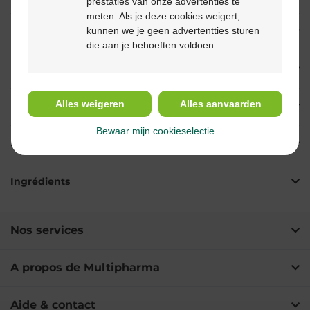
prestaties van onze advertenties te
meten. Als je deze cookies weigert,
kunnen we je geen advertentties sturen
Description
die aan je behoeften voldoen.
Propriétés
Alles weigeren
Alles aanvaarden
Indications
Bewaar mijn cookieselectie
Usage
Ingrédients
Nos services
A propos de Multipharma
Aide & contact