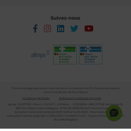
Suivez-nous
*Votre avantage exprimé en % est calculé en comparant nos Prix Jaunes avec les prix
recommandés par les fournisseurs
Conditions générales
Politique en matière de vie privée
Agréat. 1/2/237708 - Pharm. COCHET L./LEPAN A. - 3225299159 - APB 237708- Buitenplas 19 -
1600 Sint-Pieters-Leeuw Belgique - BTW: BE 0866.855.346 -Heures d'ouverture
de la pharmacie: lundi-vendredi 09:00-12:30 et 14:00-18:00 - Pharmacie de garde :
www.pharmacie.be
Copyright © 2006-2025 | Multipharma SC - Square Marie Curie 30 - 1070
Bruxelles Belgique