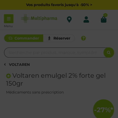
Vos produits favoris jusqu'à -50% >
0
Menu
Commander
Réserver
VOLTAREN
Voltaren emulgel 2% forte gel
150gr
Médicaments sans prescription
-27%*