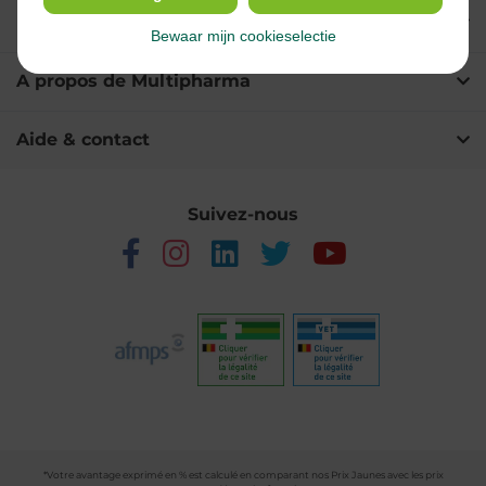
Nos services
Bewaar mijn cookieselectie
A propos de Multipharma
Aide & contact
Suivez-nous
*Votre avantage exprimé en % est calculé en comparant nos Prix Jaunes avec les prix