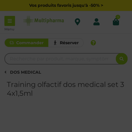
Vos produits favoris jusqu'à -50% >
0
Menu
Commander
Réserver
DOS MEDICAL
Training olfactif dos medical set 3
4x1,5ml