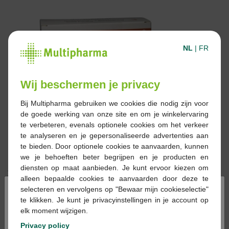
NL
|
FR
Wij beschermen je privacy
Bij Multipharma gebruiken we cookies die nodig zijn voor
de goede werking van onze site en om je winkelervaring
te verbeteren, evenals optionele cookies om het verkeer
te analyseren en je gepersonaliseerde advertenties aan
te bieden. Door optionele cookies te aanvaarden, kunnen
we je behoeften beter begrijpen en je producten en
diensten op maat aanbieden. Je kunt ervoor kiezen om
28,16 €
alleen bepaalde cookies te aanvaarden door deze te
×
selecteren en vervolgens op "Bewaar mijn cookieselectie"
Réserver
Commander
te klikken. Je kunt je privacyinstellingen in je account op
elk moment wijzigen.
Privacy policy
En stock en ligne