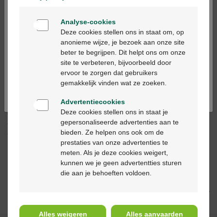
Welkom
Analyse-cookies
Bienvenue
Ajouter au panier
-
+
Deze cookies stellen ons in staat om, op
anonieme wijze, je bezoek aan onze site
Quantité max. = 10
beter te begrijpen. Dit helpt ons om onze
Ga verder in het nederlands
site te verbeteren, bijvoorbeeld door
Les jours ouvrables commandé avant 12h, livré
ervoor te zorgen dat gebruikers
dans les 2 jours ouvrables suivant
Continuez en français
gemakkelijk vinden wat ze zoeken.
Advertentiecookies
Livraison
gratuite
dans votre pharmacie Multipharma
Deze cookies stellen ons in staat je
Livraison à domicile
gratuite
à partir de 55 €
gepersonaliseerde advertenties aan te
Paiement
sécurisé
bieden. Ze helpen ons ook om de
Service clientèle
par chat ou
formulaire de contact
prestaties van onze advertenties te
meten. Als je deze cookies weigert,
kunnen we je geen advertentties sturen
Description du produit
die aan je behoeften voldoen.
Description
Alles weigeren
Alles aanvaarden