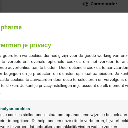
Commander
Stock épuisé
Les jours ouvrables co
ouvrable suivant
hermen je privacy
a gebruiken we cookies die nodig zijn voor de goede werking van onz
Livraison
gratuite
dans vot
g te verbeteren, evenals optionele cookies om het verkeer te an
Livraison à domicile
gratui
rde advertenties aan te bieden. Door optionele cookies te aanvaarde
Paiement
sécurisé
er begrijpen en je producten en diensten op maat aanbieden. Je kunt
Service clientèle
par chat 
aalde cookies te aanvaarden door deze te selecteren en vervolgens o
 te klikken. Je kunt je privacyinstellingen in je account op elk moment w
y
Description du pr
Welkom
nalyse-cookies
Bienvenue
Description
eze cookies stellen ons in staat om, op anonieme wijze, je bezoek aan
eter te begrijpen. Dit helpt ons om onze site te verbeteren, bijvoorbeel
rvoor te zorgen dat gebruikers gemakkelijk vinden wat ze zoeken.
Ga verder in het nederlands