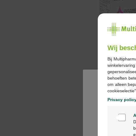
Wij besc
Bij Multipharm
winkelervarin
gepersonalisee
behoeften bet
om alleen bep
cookieselectie"
Privacy polic
A
D
b
e