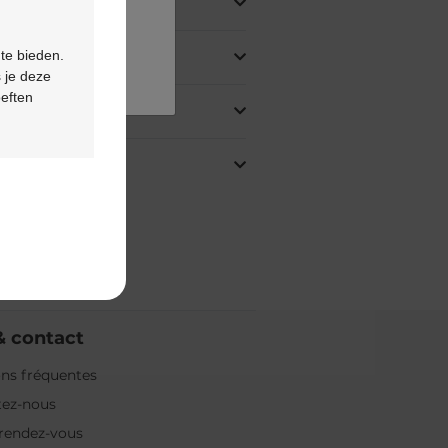
 te bieden.
 je deze
oeften
& contact
ns fréquentes
tez-nous
rendez-vous