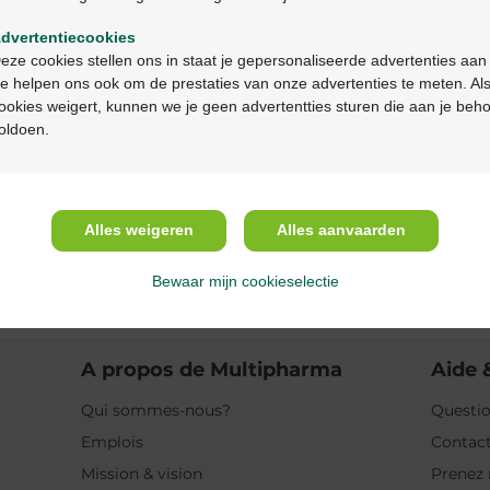
Propriétés
dvertentiecookies
Continuez en français
eze cookies stellen ons in staat je gepersonaliseerde advertenties aan
Indications
e helpen ons ook om de prestaties van onze advertenties te meten. Als
ookies weigert, kunnen we je geen advertentties sturen die aan je beh
Usage
oldoen.
Ingrédients
Alles weigeren
Alles aanvaarden
Bewaar mijn cookieselectie
intéresser
A propos de Multipharma
Aide 
Qui sommes-nous?
Questio
Emplois
Contac
Mission & vision
Prenez 