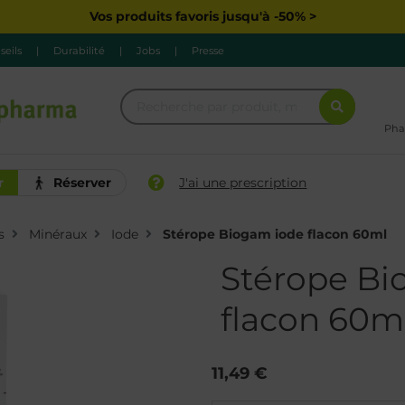
Vos produits favoris jusqu'à -50% >
seils
|
Durabilité
|
Jobs
|
Presse
Pha
r
Réserver
J'ai une prescription
s
Minéraux
Iode
Stérope Biogam iode flacon 60ml
Stérope Bi
flacon 60m
11,49 €