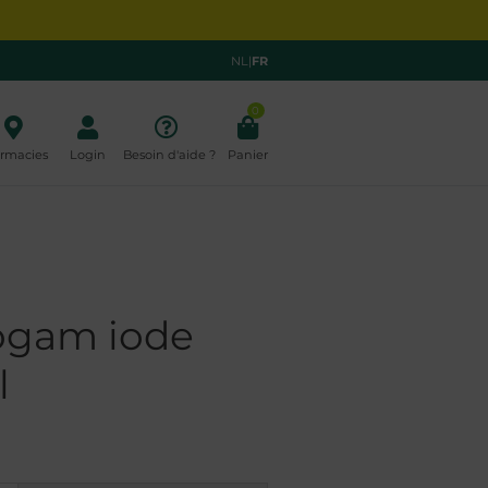
NL
|
FR
0
rmacies
Login
Besoin d'aide ?
Panier
ogam iode
l