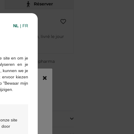
Réserver
NL
|
FR
mmandé avant 12h, livré le jour
e site en om je
re pharmacie Multipharma
alyseren en je
te
à partir de 55 €
n, kunnen we je
×
 ervoor kiezen
ou
formulaire de contact
p "Bewaar mijn
ijzigen.
oduit
 onze site
d door