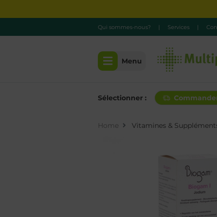
Qui sommes-nous?
|
Services
|
Con
Menu
Sélectionner :
Commande
Home
Vitamines & Supplément