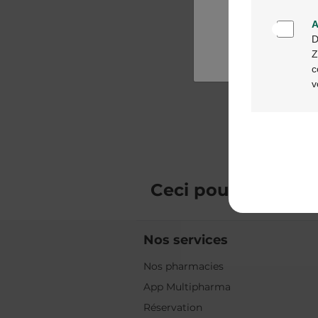
A
D
Z
c
v
Ceci pourrait
vous 
Nos services
Nos pharmacies
App Multipharma
Réservation