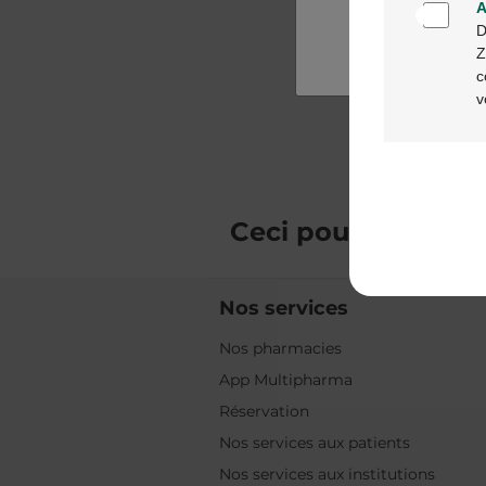
A
D
Z
c
v
Ceci pourrait
vous 
Nos services
Nos pharmacies
App Multipharma
Réservation
Nos services aux patients
Nos services aux institutions