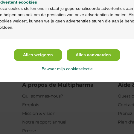
Propriétés
dvertentiecookies
Continuez en français
eze cookies stellen ons in staat je gepersonaliseerde advertenties aan
e helpen ons ook om de prestaties van onze advertenties te meten. Als
Indications
ookies weigert, kunnen we je geen advertentties sturen die aan je beh
oldoen.
Ingrédients
Alles weigeren
Alles aanvaarden
intéresser
Bewaar mijn cookieselectie
A propos de Multipharma
Aide 
Qui sommes-nous?
Questio
Emplois
Contac
Mission & vision
Prenez 
Notre rapport annuel
Plan d'
Presse