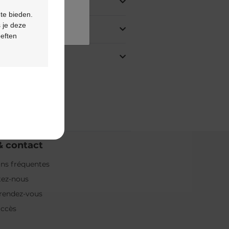
 te bieden.
 je deze
oeften
& contact
ns fréquentes
tez-nous
rendez-vous
accès