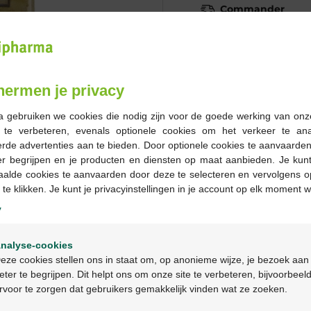
Commander
Stock épuisé
Les jours ouvrables co
hermen je privacy
les 2 jours ouvrables suiva
a gebruiken we cookies die nodig zijn voor de goede werking van onz
g te verbeteren, evenals optionele cookies om het verkeer te an
Livraison
gratuite
dans vot
rde advertenties aan te bieden. Door optionele cookies te aanvaarde
Livraison à domicile
gratui
er begrijpen en je producten en diensten op maat aanbieden. Je kunt
Paiement
sécurisé
aalde cookies te aanvaarden door deze te selecteren en vervolgens o
Service clientèle
par chat 
 te klikken. Je kunt je privacyinstellingen in je account op elk moment w
y
Welkom
Description du pr
nalyse-cookies
Bienvenue
eze cookies stellen ons in staat om, op anonieme wijze, je bezoek aan
eter te begrijpen. Dit helpt ons om onze site te verbeteren, bijvoorbeel
Description
rvoor te zorgen dat gebruikers gemakkelijk vinden wat ze zoeken.
Ga verder in het nederlands