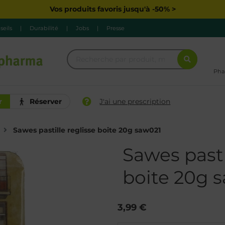
Vos produits favoris jusqu'à -50% >
seils
|
Durabilité
|
Jobs
|
Presse
Pha
r
Réserver
J'ai une prescription
Sawes pastille reglisse boite 20g saw021
Sawes pasti
boite 20g 
3,99 €