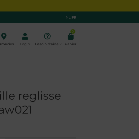
NL
|
FR
0
rmacies
Login
Besoin d'aide ?
Panier
lle reglisse
saw021