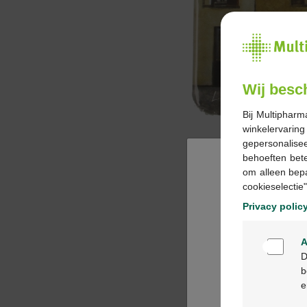
Wij besc
Bij Multipharm
winkelervarin
gepersonalisee
behoeften bet
om alleen bep
cookieselectie"
Privacy polic
A
D
b
e