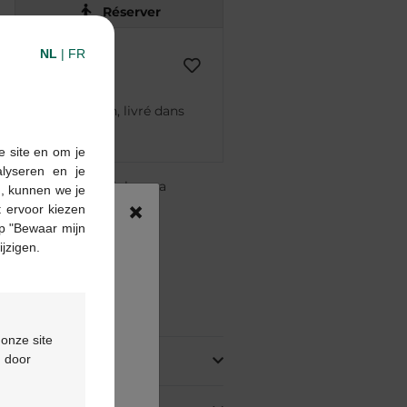
Réserver
NL
|
FR
mmandé avant 12h, livré dans
nt
e site en om je
alyseren en je
re pharmacie Multipharma
n, kunnen we je
×
te
à partir de 55 €
 ervoor kiezen
p "Bewaar mijn
ou
formulaire de contact
ijzigen.
oduit
 onze site
d door