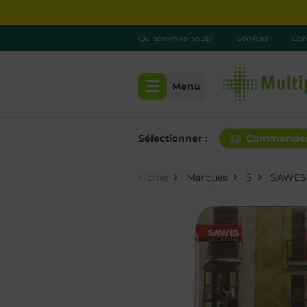
Qui sommes-nous?
|
Services
|
Con
Menu
Sélectionner :
Commande
Home
Marques
S
SAWES