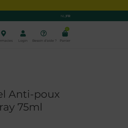
NL
|
FR
0
rmacies
Login
Besoin d'aide ?
Panier
el Anti-poux
pray 75ml