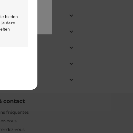
oduit
 te bieden.
 je deze
oeften
& contact
ns fréquentes
tez-nous
rendez-vous