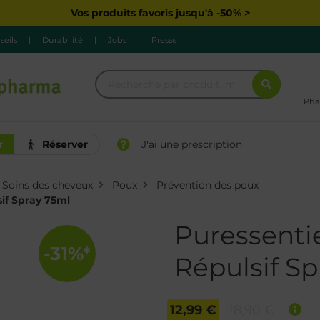
Vos produits favoris jusqu'à -50% >
seils
|
Durabilité
|
Jobs
|
Presse
Pha
r
Réserver
J'ai une prescription
Soins des cheveux
Poux
Prévention des poux
if Spray 75ml
Puressenti
-31%*
Répulsif S
12,99 €
18,90 €