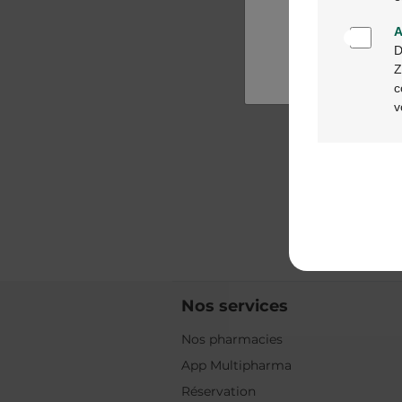
A
D
Z
c
v
Nos services
Nos pharmacies
App Multipharma
Réservation