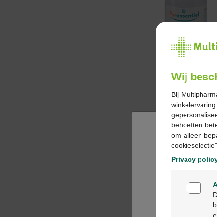
Wij besc
Bij Multipharm
winkelervarin
gepersonalisee
behoeften bet
om alleen bep
cookieselectie"
Privacy polic
A
D
b
e