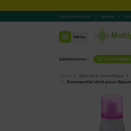
Qui sommes-nous?
|
Services
|
Con
Menu
Sélectionner :
Commande
Home
Beauté & Cosmétique
Puressentiel Anti-poux Répuls