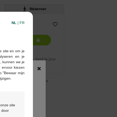
Réserver
NL
|
FR
Ajouter au panier
e site en om je
alyseren en je
mmandé avant 12h, livré le jour
n, kunnen we je
×
 ervoor kiezen
p "Bewaar mijn
ijzigen.
re pharmacie Multipharma
te
à partir de 55 €
ou
formulaire de contact
 onze site
d door