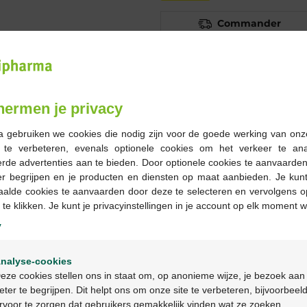
Commander
En stock en ligne
hermen je privacy
-
+
Quantité max. = 12
a gebruiken we cookies die nodig zijn voor de goede werking van onz
g te verbeteren, evenals optionele cookies om het verkeer te an
Les jours ouvrables co
rde advertenties aan te bieden. Door optionele cookies te aanvaarde
ouvrable suivant
er begrijpen en je producten en diensten op maat aanbieden. Je kunt
aalde cookies te aanvaarden door deze te selecteren en vervolgens o
 te klikken. Je kunt je privacyinstellingen in je account op elk moment w
Livraison
gratuite
dans vot
y
Livraison à domicile
gratui
Paiement
sécurisé
Welkom
Service clientèle
par chat 
nalyse-cookies
Bienvenue
eze cookies stellen ons in staat om, op anonieme wijze, je bezoek aan
eter te begrijpen. Dit helpt ons om onze site te verbeteren, bijvoorbeel
rvoor te zorgen dat gebruikers gemakkelijk vinden wat ze zoeken.
Ga verder in het nederlands