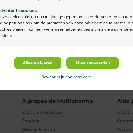
Description du pr
dvertentiecookies
Continuez en français
Description
eze cookies stellen ons in staat je gepersonaliseerde advertenties aan
e helpen ons ook om de prestaties van onze advertenties te meten. Als
ookies weigert, kunnen we je geen advertentties sturen die aan je beh
Propriétés
oldoen.
Indications
Alles weigeren
Alles aanvaarden
Usage
Bewaar mijn cookieselectie
Ingrédients
A propos de Multipharma
Aide 
Qui sommes-nous?
Questio
Emplois
Contac
Mission & vision
Prenez 