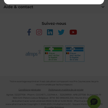
Aide & contact
Suivez-nous
*Votre avantage exprimé en % est calculé en comparant nos Prix Jaunes avec les prix
recommandés par les fournisseurs
Conditions générales
Politique en matière de vie privée
Agréat. 1/2/237708 - Pharm. COCHET L./LEPAN A. - 3225299159 - APB 237708- Buitenplas 19 -
1600 Sint-Pieters-Leeuw Belgique - BTW: BE 0866.855.346 -Heures d'ouverture
de la pharmacie: lundi-vendredi 09:00-12:30 et 14:00-18:00 - Pharmacie de garde :
www.pharmacie.be
Copyright © 2006-2025 | Multipharma SC - Square Marie Curie 30 - 1070
Bruxelles Belgique