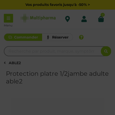
Vos produits favoris jusqu'à -50% >
0
Menu
Commander
Réserver
ABLE2
Protection platre 1/2jambe adulte
able2