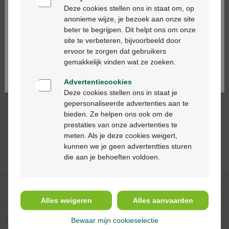
Bienvenue
Deze cookies stellen ons in staat om, op
anonieme wijze, je bezoek aan onze site
Ajouter au panier
beter te begrijpen. Dit helpt ons om onze
-
+
Ga verder in het nederlands
site te verbeteren, bijvoorbeeld door
Quantité max. = 6
ervoor te zorgen dat gebruikers
Continuez en français
gemakkelijk vinden wat ze zoeken.
Les jours ouvrables commandé avant 12h, livré
dans les 2 jours ouvrables suivant
Advertentiecookies
Deze cookies stellen ons in staat je
gepersonaliseerde advertenties aan te
Livraison
gratuite
dans votre pharmacie Multipharma
bieden. Ze helpen ons ook om de
Livraison à domicile
gratuite
à partir de 55 €
prestaties van onze advertenties te
Paiement
sécurisé
meten. Als je deze cookies weigert,
Service clientèle
par chat ou
formulaire de contact
kunnen we je geen advertentties sturen
die aan je behoeften voldoen.
Nos services
Alles weigeren
Alles aanvaarden
A propos de Multipharma
Bewaar mijn cookieselectie